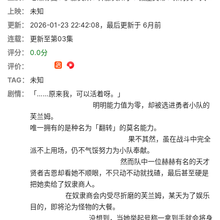
上映：
未知
更新：
2026-01-23 22:42:08，最后更新于 6月前
连载：
更新至第03集
评分：
0.0分
评价：
TAG：
未知
剧情：
「……原来我，可以活着呀。」
明明能力值为零，却被选进勇者小队的
芙兰姆。
唯一拥有的是种名为「翻转」的莫名能力。
果不其然，虽在战斗中完全
派不上用场，仍不气馁努力为小队奉献。
然而队中一位赫赫有名的天才
贤者吉恩却看她不顺眼，不只动不动就找碴，最后甚至硬是
把她卖给了奴隶商人。
在奴隶商会内受尽折磨的芙兰姆，某天为了娱乐
目的，即将沦为怪物的大餐。
没想到，当她举起号称一拿到手就会将身