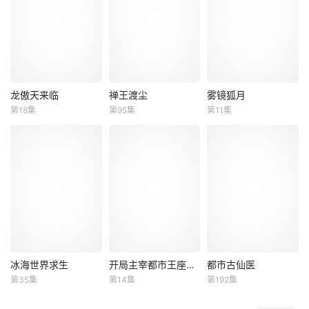
则心怀正义。龙族
化身天使投资人，
我家老婆厨艺高
公主伊格妮丝勇敢
当其他人为了几块
超，哪怕是女帝的
率真，立志为族群
冥币大打出手时，
御膳房都比不上！
正名，途中邂逅伪
陈木早已开启了大
我家老婆很爱我，
装乖巧的王子维克
撒币模式买下各种
很关心我，就算是
斯，二人从欢喜冤
诡异场景。别人还
给个女帝我都不
家变最佳搭档。他
在规则中苦苦探索
换！ 什么？我家老
龙傲天来临
禅王渡尘
雾镜狐月
龙傲天来临
禅王渡尘
雾镜狐月
们携手对抗黑魔法
生路，陈木却倒反
婆竟然就是女
第18集
第95集
第11集
未知
未知
未知
师与阴谋，集结伙
天罡化身规则制定
帝！？
伴踏上环
者。各路
《龙傲天来临》讲
"圣僧?大师?和尚?
雾镜湖畔，一尾金
述了修真界反差顶
死秃驴，只要你说
鱼困于琉璃鱼缸，
尖强者意外穿书，
你爱我，本姑娘绝
将朝夕相伴的温润
开启双向逆袭、羁
对不会凌辱你，否
少主视作毕生暖
绊共生的奇幻修真
者休怪我无
阳。历经修行化为
故事。穿书前，封
情。""阿弥陀佛，
人形，满心奔赴爱
清清是依托父母伪
出家人五蕴皆空六
恋的她，却意外撞
造战绩、稳居修真
根清净，望女施主
破惊天秘密：眼前
界榜首的咸鱼废柴
自重。"于是乎，月
温文尔雅的少年，
仙二代，常年躺平
黑风高夜，楚倾月
竟是背负狐族千年
冰海世界求生
开局主宰都市王座动态漫画
都市古仙医
冰海世界求生
开局主宰都市王座动态漫画
都市古仙医
摆烂、无忧无虑；
对一个和尚做出了
罪孽的九尾狐继承
第35集
第14集
第192集
未知
未知
未知
而李刑天是潜心苦
惨无人首之事。五
者。 命运早已写
修剑道、
年之后
定，她是天