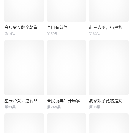
穷县令卷翻全朝堂
京门有妖气
赶考去咯，小黑豹
穷县令卷翻全朝堂
京门有妖气
赶考去咯，小黑豹
第14集
第59集
第83集
未知
未知
未知
皇帝微服探访传闻
捉妖世家传人林绾
“今年的状元一定是
中饿殍遍野的云溪
被迫嫁入暗藏邪修
我！”土匪头子的女
县，却发现此地富
的国公府后，意外
儿龙瑶如是说。“就
庶安定。县令沈砚
觉醒先祖传承捉妖
凭你这种笨蛋？”小
推行新政、研制新
之力，为保家国安
豹妖吭哧吭哧地在
物，百姓安居乐
宁，她破除妖兽邪
一旁磨墨。在科考
业。皇帝彻查后揪
功、救助病娇夫
不问性别、为官不
出贪腐官员与谋逆
君，并解锁传承之
看出身的盛世大
太子，力排众议在
力决战上古邪宗，
燕，每个书生都有
全国推广云溪之
最终成功守护家国
一个这样的状元
星辰帝女，逆转命运之歌
全民诡异：开局掌握零元购
我家娘子竟然是女帝 动态漫画
星辰帝女，逆转命运之歌
全民诡异：开局掌握零元购
我家娘子竟然是女帝 动态漫画
法。新政强国安
与挚爱。
梦。
第31集
第249集
第98集
未知
未知
未知
邦，面对外敌亦大
获全胜，而沈砚
五大王国并立的世
诡异末世降临，男
我家老婆貌美如
界里，龙族在西方
主角陈木携万亿诡
花，哪怕是新登基
被误解为邪恶，实
币重生，开局直接
的女帝都比不上！