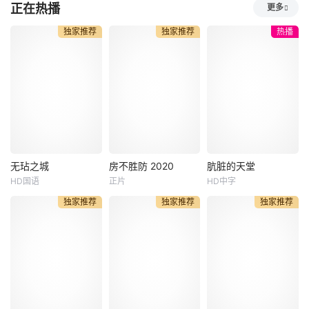
穿越冰海求生称霸
一场意外，主角重
大三学生叶不凡，
正在热播
更多
冰海
回命运转折点。这
为了给母亲筹集医
一次，他不再任人
药费碰瓷，不料遇
独家推荐
独家推荐
热播
摆布，直接手握逆
到不按套路出牌的
天机缘，开局便站
女司机，被撞之后
在都市权力与力量
的叶不凡无意中穿
的顶端。 曾经欺辱
越到幻境，获得了
他的人，终将被一
古医门的传承，从
一清算；曾经错过
此精通医术、修炼
的机缘，尽数纳入
功法，获得无数美
囊中；曾经遥不可
女青睐。
及的巅峰，如今只
无玷之城
房不胜防 2020
肮脏的天堂
需迈步
无玷之城
房不胜防 2020
肮脏的天堂
HD国语
正片
HD中字
陈航
钱门超
朱俊麟
李小彤
埃琳娜·勒文松
独家推荐
独家推荐
独家推荐
赵刚
崔笛
维玛拉·庞斯
心生邪念必有
房冬和麦子为购买
A chimeric fut
殃，内心光明万事
婚房，结识了混迹
ure on After Blue,
祥。本片讲述了拆
街头的三伏。经过
a planet from anot
二代杨有才购买一
讨价还价，他们以
her galaxy, a virgi
辆心仪的跑车时与
低于市场半价的价
n planet where on
网络赌徒胡聪、汽
格，买下三伏手中
ly women ca
车租赁公司经理罗
的房子。还没来得