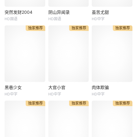
金龙结识，继而发
及庆祝，藏匿在天
生一系列阴差阳错
花板上的一千万元
突然发财2004
阴山异闻录
虽苦尤甜
突然发财2004
阴山异闻录
虽苦尤甜
啼笑皆非的故事。
现金砸落在房冬头
HD国语
HD国语
HD中字
李铭顺
刘谦益
杜奕衡
徐媛媛
Bentein
一帮人欲合谋诈骗
顶……面对巨额现
独家推荐
独家推荐
独家推荐
李国煌
张镐濂
Baardson
杨家房产，殊不知
金，众人态度各不
佩特妮拉·巴克
几人机关
相同。啼
典型“小男人”R
悬疑惊悚电影。本
ichard，怀才不遇
片通过男女主人公
The action ta
的高级行政人员阿
和反面人物强烈对
kes place in a gri
顺和做小买卖的阿
比，传达出对于单
m anarchist future
煌是死党。阿煌整
纯美好的人类情感
civilization after a
日沉迷于马票，却
的向往，也表达出
big crash or war. A
把家族生意弃之不
创作者引导观众积
young m
顾，身负养家重担
极向善的阳光正能
的Richard渐渐跟
量。也通过对于村
黑巷少女
大官小官
肉体欺骗
黑巷少女
大官小官
肉体欺骗
着阿煌，一起玩起
民的觉悟过程，展
HD中字
HD中字
HD中字
朱迪·福斯特
阿克谢·库玛尔
克里斯塔娜·洛肯
了马票。
现封建思想的糟粕
独家推荐
独家推荐
独家推荐
马丁·辛
詹维·卡浦尔
萨拉·吉瓦蒂
三个人尽
之处，传达“要依靠
亚历克西斯·史密斯
泰戈尔·什罗夫
安东尼奥·库普
自己的
十三岁的女孩
精英士兵费罗
Alice (Kristan
琳（朱迪·福斯特 J
兹和拉凯什将踏上
na Loken) is a gho
odie Foster 饰）独
环球之旅， 追回被
stwriter for a famo