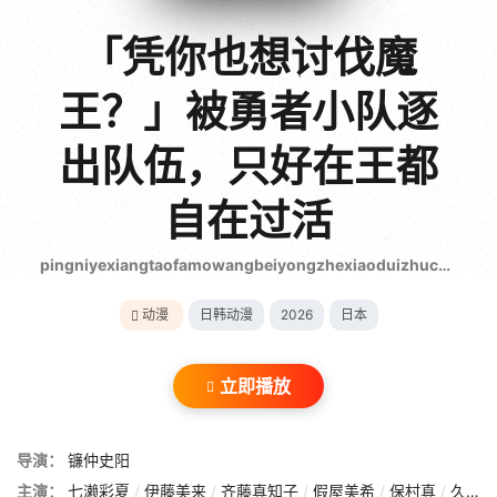
{if condition="$obj.vod_points
gt 0"}
「凭你也想讨伐魔
王？」被勇者小队逐
出队伍，只好在王都
自在过活
pingniyexiangtaofamowangbeiyongzhexiaoduizhuchuduiwuzhihaozaiwangduzizaiguohuo
动漫
日韩动漫
2026
日本
立即播放
导演：
镰仲史阳
主演：
七濑彩夏
/
伊藤美来
/
齐藤真知子
/
假屋美希
/
保村真
/
久野美咲