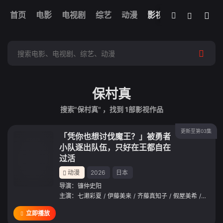
我的观影记录
首页
电影
电视剧
综艺
全部影片
动漫
影视
保村真
搜索"保村真" ，找到
1
部影视作品
更新至第03集
「凭你也想讨伐魔王？」被勇者
小队逐出队伍，只好在王都自在
过活
动漫
2026
日本
导演：
镰仲史阳
主演：
七濑彩夏
/
伊藤美来
/
齐藤真知子
/
假屋美希
/
保村真
立即播放