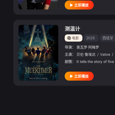
立即播放
测温计
电影
2025
西班牙
导演：
奥瓦罗·阿梅罗
主演：
贝伦·鲁埃达
/
Iratxe
/
剧情：
立即播放