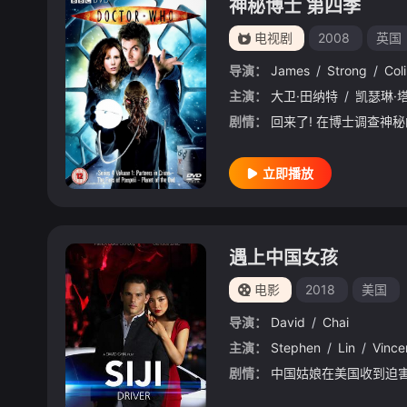
神秘博士 第四季
电视剧
2008
英国
导演：
James
/
Strong
/
Col
主演：
大卫·田纳特
/
凯瑟琳·
剧情：
立即播放
遇上中国女孩
电影
2018
美国
导演：
David
/
Chai
主演：
Stephen
/
Lin
/
Vince
剧情：