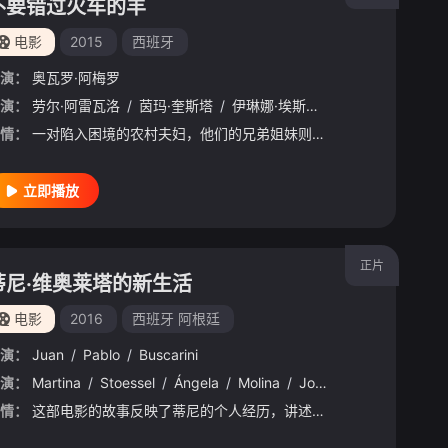
不要错过火车的羊
电影
2015
西班牙
演：
roughton
奥瓦罗·阿梅罗
/
Graeme
/
Harper
/
Euros
/
Lyn
ng
演：
/
劳尔·阿雷瓦洛
Verona
/
Joseph
/
茵玛·奎斯塔
/
杰西卡·古宁
/
伊琳娜·埃斯柯拉
/
Martin
/
Ball
/
/
阿尔维托·圣胡
Rachid
/
Sabi
情：
一对陷入困境的农村夫妇，他们的兄弟姐妹则面临着城市里的各种问题，他们所有人都在努力寻找解决办法。
立即播放
正片
蒂尼·维奥莱塔的新生活
电影
2016
西班牙
阿根廷
演：
Juan
/
Pablo
/
Buscarini
演：
/
Robert
Martina
/
House
/
Stoessel
/
Patrick
/
Ángela
/
Duke
/
Molina
/
Conboy
/
Jorge
/
Richie
/
Blanco
/
Ng
/
JR
情：
这部电影的故事反映了蒂尼的个人经历，讲述了这个女孩生活中一个新阶段的故事，在这个阶段中，她变得独立，离开了电视剧的世界。