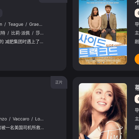
in
/
Teague
/
Graeme
/
Harper
/
Douglas
/
Mackinnon
/
Alice
/
导
T
塔特
/
比莉·派佩
/
莎拉·兰卡夏尔
/
伯纳德·克理宾斯
/
Jacqueline
/
Ki
主
回来了! 在博士调查神秘的 减肥集团时遇上了圣诞节时拒绝一同旅行的 , 而此时她也希望神秘的博士能带她离开失业的阴霾中, 从庞贝的火山爆发之日到宇
剧
正片
导
nzo
/
Vaccaro
/
Lou
/
Martini
/
Jr.
/
Gilbrando
/
Acevedo
/
赵茜
主
中国姑娘在美国收到迫害被一名美国司机所救下，两人在相处中渐生好感。但随着互相的了解，美国司机逐渐打开了这个中国姑娘背后的秘密。为了能够让这个中国姑娘重获自由，他不得不做出一系列的选择与决定...
剧