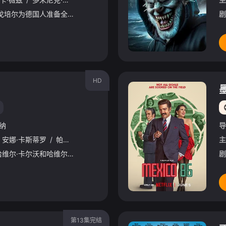
作为宣传部长，约瑟夫·戈培尔为德国人准备全面战争和大屠杀制作了电影和图片。当战争失败时，他构思着他最后的舞台，对他来说可能是最激进的宣传行为。
剧
HD
纳
导
安娜·卡斯蒂罗
/
帕科·莱昂
/
马努·里奥斯
/
罗拉·罗德里格兹
/
Nagor
主
《我最亲爱的小姐》由哈维尔·卡尔沃和哈维尔·安布罗西制作，改编自1972年奥斯卡提名的同名电影，由杰米·德·阿里马南执导，他与何塞·路易斯·博劳共同撰写剧本，由何塞·路易斯·洛佩斯·巴斯克斯主演。
剧
第13集完结