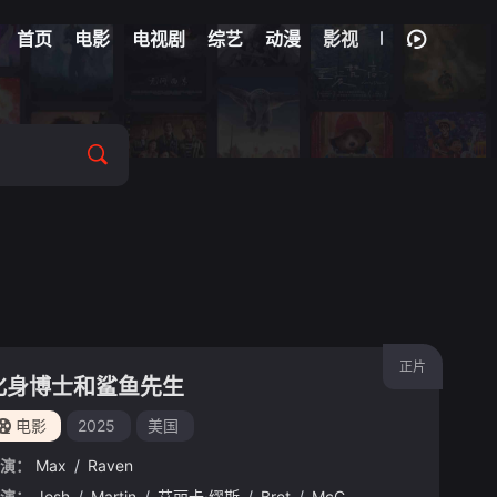
首页
电影
电视剧
综艺
动漫
影视
正片
化身博士和鲨鱼先生
电影
2025
美国
演：
Max
/
Raven
·弗兰肯
演：
Josh
/
迈克尔·格兰特斯琴
/
Martin
/
艾丽卡·缪斯
/
Katia
/
/
Bret
Fellin
/
McCormick
/
Oliver
/
Fleischer
/
Ma