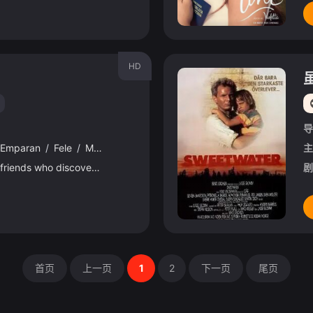
HD
导
Emparan
/
Fele
/
Martínez
主
It tells the story of five friends who discover a jewel theft plot in a cemetery without any adult b
剧
首页
上一页
1
2
下一页
尾页