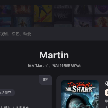
Martin
搜索"Martin" ，找到
16
部影视作品
正片
斯洛伐克
导
卡·薇兹
/
多米尼克·马林札
/
莫里茨·福尔曼
/
Till
/
Firit
/
克里斯托夫
主