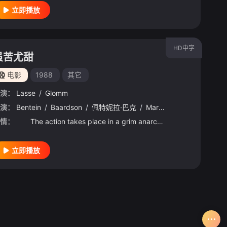
立即播放
HD中字
虽苦尤甜
电影
1988
其它
演：
Lasse
/
Glomm
演：
Bentein
/
Baardson
/
佩特妮拉·巴克
/
Martin
/
Disch
/
Alphon
情：
The action takes place in a grim anarchist future civilization after a big crash or war. A young m
立即播放