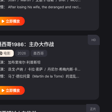
情：
After losing his wife, the deranged and reclusive Dr. Henry Jekyll descends into a nightmare of grie
立即播放
HD
墨西哥1986：主办大作战
电影
2026
墨西哥
演：
加布里埃尔·利普斯坦
e
演：
/
Aranburu
迭戈·卢纳
/
/
恩尼科·萨伽多伊
卡拉·索萨
/
丹尼尔·希梅内斯·卡乔
/
玛莉亚·加利亚纳
/
/
Guillermo
Nico
/
Montoy
/
Vill
情：
马丁·德拉托雷（Martín de la Torre）的混乱故事，他找到了一种上升到顶峰的方法，并以任何必要的方式将1986年世界杯带到了墨西哥。
立即播放
正片