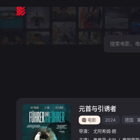
元首与引诱者
电影
2024
德国
导演：
尤阿希姆·朗
主演：
弗里茨·卡尔
/
弗朗西斯