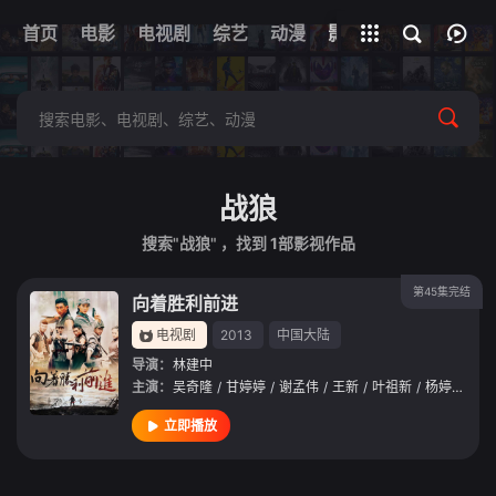
首页
电影
电视剧
综艺
全部影片
动漫
影视
战狼
搜索"战狼" ，找到
1
部影视作品
第45集完结
向着胜利前进
电视剧
2013
中国大陆
导演：
林建中
主演：
吴奇隆
/
甘婷婷
/
谢孟伟
/
王新
/
叶祖新
/
杨婷婷
/
于
立即播放