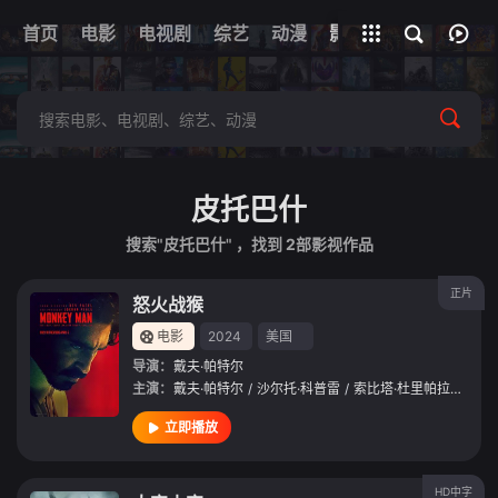
首页
电影
电视剧
综艺
全部影片
动漫
影视
皮托巴什
搜索"皮托巴什" ，找到
2
部影视作品
正片
怒火战猴
电影
2024
美国
导演：
戴夫·帕特尔
主演：
戴夫·帕特尔
/
沙尔托·科普雷
/
索比塔·杜里帕拉
/
维品
立即播放
HD中字