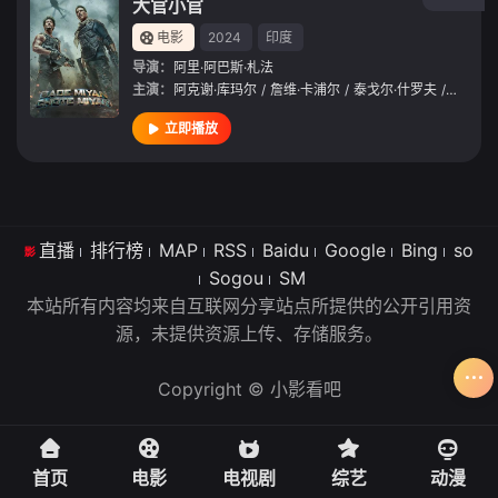
大官小官
电影
2024
印度
导演：
阿里·阿巴斯·札法
主演：
阿克谢·库玛尔
/
詹维·卡浦尔
/
泰戈尔·什罗夫
/
索娜什·
立即播放
直播
排行榜
MAP
RSS
Baidu
Google
Bing
so
Sogou
SM
本站所有内容均来自互联网分享站点所提供的公开引用资
源，未提供资源上传、存储服务。
Copyright © 小影看吧
首页
电影
电视剧
综艺
动漫