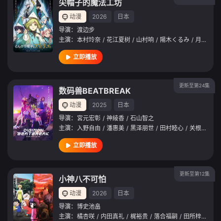
尖帽子的魔法工坊
动漫
2026
日本
导演：
渡边步
主演：
本村玲奈
/
花江夏树
/
山村响
/
陽木くるみ
/
月城日花
立即播放
更新至第24集
数码兽BEATBREAK
动漫
2025
日本
导演：
宮元宏彰
/
神綾香
/
石山智之
主演：
入野自由
/
潘惠美
/
黑泽朋世
/
田村睦心
/
关根有咲
/
立即播放
更新至第12集
小神八不可怕
动漫
2026
日本
导演：
博史池畠
主演：
橘杏咲
/
内田真礼
/
梶裕贵
/
落合福嗣
/
田所梓
/
井泽