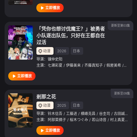
立即播放
更新至第03集
「凭你也想讨伐魔王？」被勇者
小队逐出队伍，只好在王都自在
过活
动漫
2026
日本
导演：
镰仲史阳
主演：
七濑彩夏
/
伊藤美来
/
齐藤真知子
/
假屋美希
/
保村真
立即播放
更新至09集
剎那之花
动漫
2025
日本
导演：
铃木信吾
/
工藤进
/
横峰克昌
/
谷圭司
/
古田誠
/
中島
主演：
阿部菜摘子
/
桜木つぐみ
/
若山诗音
/
村上真夏
/
久野
立即播放