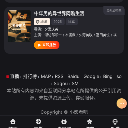
更新至05集
中年男的异世界网购生活
动漫
2025
日本
导演：
夕澄庆英
主演：
诹访部顺一
/
本渡枫
/
久野美咲
/
富田美忧
/
福山润
/
立即播放
直播
排行榜
MAP
RSS
Baidu
Google
Bing
so
Sogou
SM
本站所有内容均来自互联网分享站点所提供的公开引用资
源，未提供资源上传、存储服务。
Copyright © 小影看吧