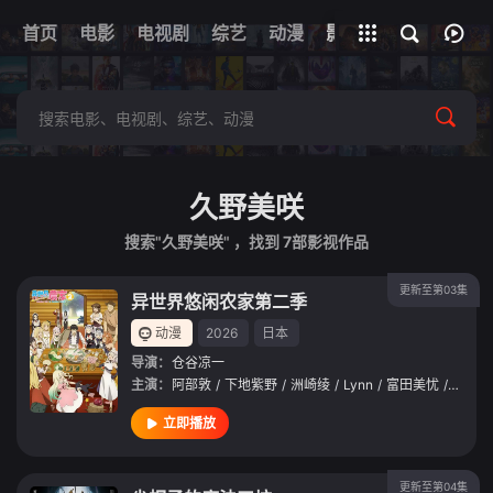
首页
电影
电视剧
综艺
全部影片
动漫
影视
久野美咲
搜索"久野美咲" ，找到
7
部影视作品
更新至第03集
异世界悠闲农家第二季
动漫
2026
日本
导演：
仓谷凉一
主演：
阿部敦
/
下地紫野
/
洲崎绫
/
Lynn
/
富田美忧
/
藤井雪
立即播放
更新至第04集