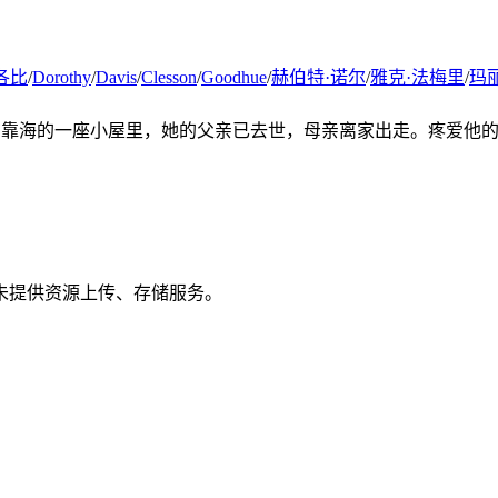
各比
/
Dorothy
/
Davis
/
Clesson
/
Goodhue
/
赫伯特·诺尔
/
雅克·法梅里
/
玛
）独自居住在靠海的一座小屋里，她的父亲已去世，母亲离家出走。疼
未提供资源上传、存储服务。