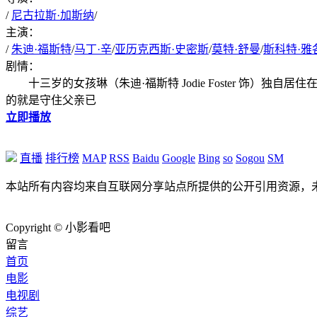
/
尼古拉斯·加斯纳
/
主演：
/
朱迪·福斯特
/
马丁·辛
/
亚历克西斯·史密斯
/
莫特·舒曼
/
斯科特·雅
剧情：
十三岁的女孩琳（朱迪·福斯特 Jodie Foster 饰
的就是守住父亲已
立即播放
直播
排行榜
MAP
RSS
Baidu
Google
Bing
so
Sogou
SM
本站所有内容均来自互联网分享站点所提供的公开引用资源，
Copyright © 小影看吧
留言
首页
电影
电视剧
综艺