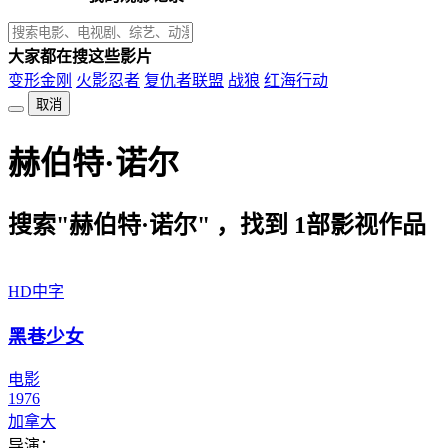
大家都在搜这些影片
变形金刚
火影忍者
复仇者联盟
战狼
红海行动
取消
赫伯特·诺尔
搜索"赫伯特·诺尔" ，找到
1
部影视作品
HD中字
黑巷少女
电影
1976
加拿大
导演：