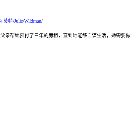
丽·莫特
/
Julie
/
Wildman
/
爱他的父亲帮她预付了三年的房租，直到她能够自谋生活，她需要做