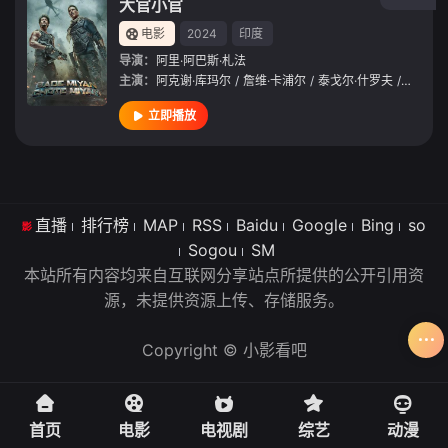
大官小官
电影
2024
印度
导演：
阿里·阿巴斯·札法
主演：
阿克谢·库玛尔
/
詹维·卡浦尔
/
泰戈尔·什罗夫
/
索娜什·
立即播放
直播
排行榜
MAP
RSS
Baidu
Google
Bing
so
Sogou
SM
本站所有内容均来自互联网分享站点所提供的公开引用资
源，未提供资源上传、存储服务。
Copyright © 小影看吧
首页
电影
电视剧
综艺
动漫