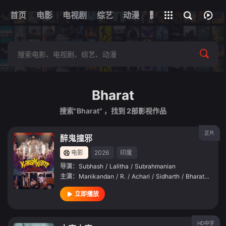
首页
电影
电视剧
综艺
全部影片
动漫
影视
Bharat
搜索"Bharat" ，找到
2
部影视作品
正片
醉鬼撞邪
电影
2026
印度
导演：
Subhash
/
Lalitha
/
Subrahmanian
主演：
Manikandan
/
R.
/
Achari
/
Sidharth
/
Bharathan
立即播放
HD中字