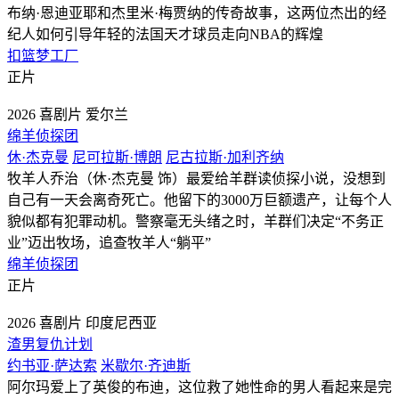
布纳·恩迪亚耶和杰里米·梅贾纳的传奇故事，这两位杰出的经
纪人如何引导年轻的法国天才球员走向NBA的辉煌
扣篮梦工厂
正片
2026
喜剧片
爱尔兰
绵羊侦探团
休·杰克曼
尼可拉斯·博朗
尼古拉斯·加利齐纳
牧羊人乔治（休·杰克曼 饰）最爱给羊群读侦探小说，没想到
自己有一天会离奇死亡。他留下的3000万巨额遗产，让每个人
貌似都有犯罪动机。警察毫无头绪之时，羊群们决定“不务正
业”迈出牧场，追查牧羊人“躺平”
绵羊侦探团
正片
2026
喜剧片
印度尼西亚
渣男复仇计划
约书亚·萨达索
米歇尔·齐迪斯
阿尔玛爱上了英俊的布迪，这位救了她性命的男人看起来是完