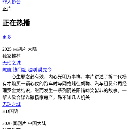
罪人协会
正片
正在热播
更多
2025
喜剧片
大陆
独家推荐
无玷之城
陈航
钱门超
赵刚
樊先令
心生邪念必有殃，内心光明万事祥。本片讲述了拆二代杨
有才购买一辆心仪的跑车时与网络赌徒胡聪、汽车租赁公司经
理罗金龙结识，继而发生一系列阴差阳错啼笑皆非的故事。一
帮人欲合谋诈骗杨家房产，殊不知几人机关
无玷之城
HD国语
2020
喜剧片
中国大陆