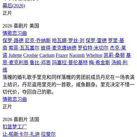
幕后(2026)
正片
2026
喜剧片
美国
情歌恋习曲
保罗·路德
尼克·乔纳斯
哈瓦娜·罗丝·刘
保罗·雷德
罗里·基
南
索菲·瓦瓦塞尔
彼得·麦克唐纳德
罗伯特·米切尔
杰克·莱
诺
Juliette
Crosbie
Caelum
Frazer
Naoimh
Whelton
凯莉·桑顿
基
思·麦克利恩
鲁比·邓恩
玛塞拉·普伦基特
梅·希金斯
汤姆·利
维
落魄的婚礼歌手里克和同样落魄的男团前成员丹尼在一场表演
上结识，丹尼盗用里克的一首歌，咸鱼翻身。里克决定不惜一
切代价，夺回自己的歌。
情歌恋习曲
正片
2026
喜剧片
法国
扣篮梦工厂
让-帕斯卡尔·扎迪
拉斐尔