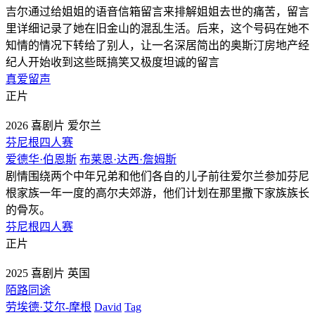
吉尔通过给姐姐的语音信箱留言来排解姐姐去世的痛苦，留言
里详细记录了她在旧金山的混乱生活。后来，这个号码在她不
知情的情况下转给了别人，让一名深居简出的奥斯汀房地产经
纪人开始收到这些既搞笑又极度坦诚的留言
真爱留声
正片
2026
喜剧片
爱尔兰
芬尼根四人赛
爱德华·伯恩斯
布莱恩·达西·詹姆斯
剧情围绕两个中年兄弟和他们各自的儿子前往爱尔兰参加芬尼
根家族一年一度的高尔夫郊游，他们计划在那里撒下家族族长
的骨灰。
芬尼根四人赛
正片
2025
喜剧片
英国
陌路同途
劳埃德·艾尔-摩根
David
Tag