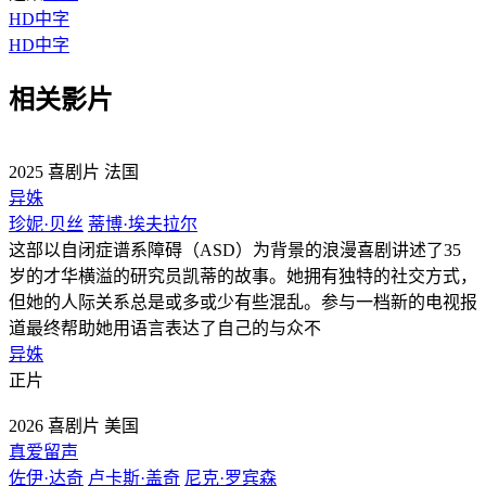
HD中字
HD中字
相关影片
2025
喜剧片
法国
异姝
珍妮·贝丝
蒂博·埃夫拉尔
这部以自闭症谱系障碍（ASD）为背景的浪漫喜剧讲述了35
岁的才华横溢的研究员凯蒂的故事。她拥有独特的社交方式，
但她的人际关系总是或多或少有些混乱。参与一档新的电视报
道最终帮助她用语言表达了自己的与众不
异姝
正片
2026
喜剧片
美国
真爱留声
佐伊·达奇
卢卡斯·盖奇
尼克·罗宾森