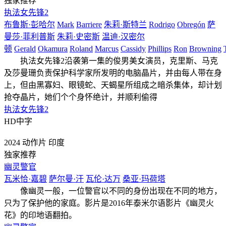
独家推荐
执法女先锋2
布鲁斯·彭哈尔
Mark
Barriere
朱莉·斯特兰
Rodrigo
Obregón
萨
曼莎·菲利普斯
朱莉·史密斯
温迪·汉密尔
顿
Gerald
Okamura
Roland
Marcus
Cassidy
Phillips
Ron
Browning
执法女先锋2沿袭第一集的俊男美女演员，克里斯、马克
及莎曼珊负责保护科学家所发明的电脑晶片，并由每人带在身
上，但由黑寡妇、眼镜蛇、天蝎星所组成之暗杀集体，却计划
抢夺晶片，她们个个身怀绝计，并顺利偷得
执法女先锋2
HD中字
2024
动作片
印度
独家推荐
幽灵警官
瓦米恰·嘉碧
萨尔曼·汗
瓦伦·达万
桑亚·玛荷塔
像幽灵一般，一位警官以不同的身份出现在不同的地方，
只为了保护他的家庭。影片是2016年泰米尔语影片《幽灵火
花》的印地语翻拍。