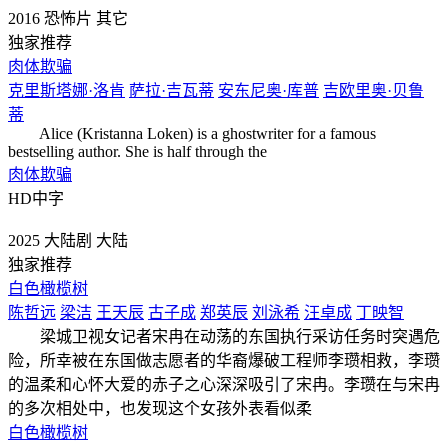
2016
恐怖片
其它
独家推荐
肉体欺骗
克里斯塔娜·洛肯
萨拉·吉瓦蒂
安东尼奥·库普
吉欧里奥·贝鲁
蒂
Alice (Kristanna Loken) is a ghostwriter for a famous
bestselling author. She is half through the
肉体欺骗
HD中字
2025
大陆剧
大陆
独家推荐
白色橄榄树
陈哲远
梁洁
王天辰
古子成
郑英辰
刘泳希
汪卓成
丁映智
梁城卫视女记者宋冉在动荡的东国执行采访任务时突遇危
险，所幸被在东国做志愿者的华裔爆破工程师李瓒相救，李瓒
的温柔和心怀大爱的赤子之心深深吸引了宋冉。李瓒在与宋冉
的多次相处中，也发现这个女孩外表看似柔
白色橄榄树