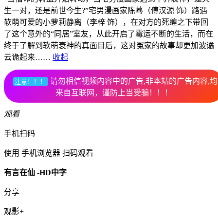
生一对，还是前世今生?”宅男漫画家陈蓦（傅汉源 饰）路遇
软萌可爱的小萝莉静离（李梓 饰），在对方的死缠之下带回
了这个意外的“同居”室友，从此开启了霉运不断的生活，而在
终于了解到软萌衰神的真面目后，这对冤家的故事却更加波谲
云诡起来……
收起
请勿相信视频内容中的广告,非本站的广告内容,均
注意！！！
来自互联网，谨防上当受骗！！！
观看
手机扫码
使用 手机浏览器 扫码观看
有言在仙 -HD中字
分享
观影+