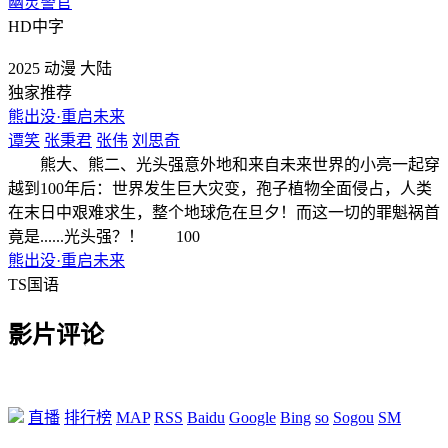
幽灵警官
HD中字
2025
动漫
大陆
独家推荐
熊出没·重启未来
谭笑
张秉君
张伟
刘思奇
熊大、熊二、光头强意外地和来自未来世界的小亮一起穿
越到100年后：世界发生巨大灾变，孢子植物全面侵占，人类
在末日中艰难求生，整个地球危在旦夕！而这一切的罪魁祸首
竟是......光头强？！ 100
熊出没·重启未来
TS国语
影片评论
直播
排行榜
MAP
RSS
Baidu
Google
Bing
so
Sogou
SM