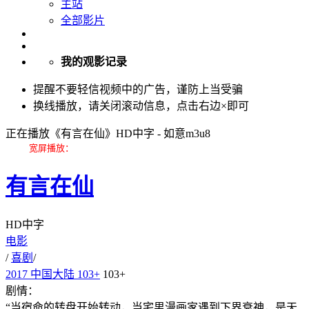
主站
全部影片
我的观影记录
提醒
不要轻信视频中的广告，谨防上当受骗
换线播放，请关闭滚动信息，点击右边×即可
正在播放《有言在仙》HD中字 - 如意m3u8
宽屏播放：
点一下屏幕，再点屏幕右下角出现的全屏图标即可。
有言在仙
HD中字
电影
/
喜剧
/
2017
中国大陆
103+
103+
剧情：
“当宿命的转盘开始转动，当宅男漫画家遇到下界衰神，是天