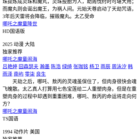
珠提炼成灵珠和魔丸，灵珠投胎为人，助周伐纣时可堪大用；
而魔丸则会诞出魔王，为祸人间。元始天尊启动了天劫咒语，
3年后天雷将会降临，摧毁魔丸。太乙受命
哪吒之魔童降世
HD国语版
2025
动漫
大陆
独家推荐
哪吒之魔童闹海
吕艳婷
囧森瑟夫
瀚墨
陈浩
绿绮
张珈铭
杨卫
雨辰
周泳汐
韩
雨泽
南屿
零柒
良生
天劫之后，哪吒、敖丙的灵魂虽保住了，但肉身很快会魂
飞魄散。太乙真人打算用七色宝莲给二人重塑肉身。但是在重
塑肉身的过程中却遇到重重困难，哪吒、敖丙的命运将走向何
方？
哪吒之魔童闹海
TS国语
1994
动作片
美国