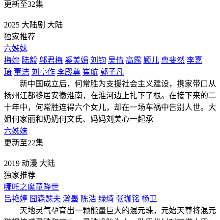
更新至32集
2025
大陆剧
大陆
独家推荐
六姊妹
梅婷
陆毅
邬君梅
奚美娟
刘钧
吴倩
高露
颖儿
曹斐然
李嘉
琦
董洁
刘亭作
李殿尊
崔航
郭子凡
新中国成立后，何常胜为支援社会主义建设，携家带口从
扬州江都移居安徽淮南，在淮河边上扎下了根。在接下来的二
十年中，何常胜连得六个女儿，却在一场车祸中告别人世。大
姐何家丽和奶奶何文氏、妈妈刘美心一起承
六姊妹
更新至22集
2019
动漫
大陆
独家推荐
哪吒之魔童降世
吕艳婷
囧森瑟夫
瀚墨
陈浩
绿绮
张珈铭
杨卫
天地灵气孕育出一颗能量巨大的混元珠，元始天尊将混元