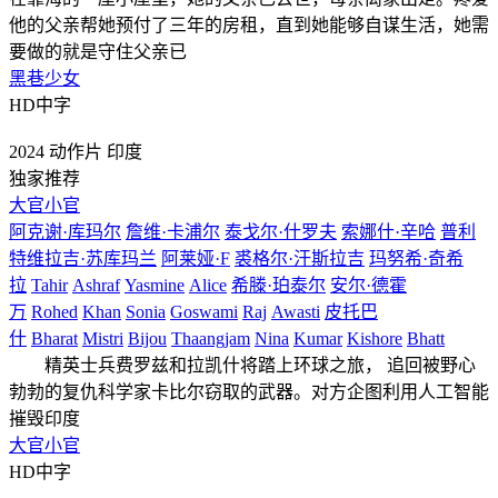
他的父亲帮她预付了三年的房租，直到她能够自谋生活，她需
要做的就是守住父亲已
黑巷少女
HD中字
2024
动作片
印度
独家推荐
大官小官
阿克谢·库玛尔
詹维·卡浦尔
泰戈尔·什罗夫
索娜什·辛哈
普利
特维拉吉·苏库玛兰
阿莱娅·F
裘格尔·汗斯拉吉
玛努希·奇希
拉
Tahir
Ashraf
Yasmine
Alice
希滕·珀泰尔
安尔·德霍
万
Rohed
Khan
Sonia
Goswami
Raj
Awasti
皮托巴
什
Bharat
Mistri
Bijou
Thaangjam
Nina
Kumar
Kishore
Bhatt
精英士兵费罗兹和拉凯什将踏上环球之旅， 追回被野心
勃勃的复仇科学家卡比尔窃取的武器。对方企图利用人工智能
摧毁印度
大官小官
HD中字