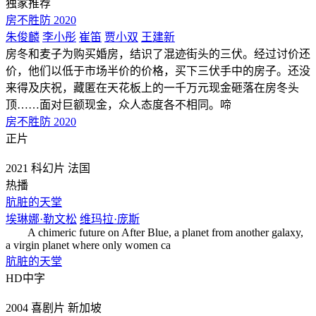
独家推荐
房不胜防 2020
朱俊麟
李小彤
崔笛
贾小双
王建新
房冬和麦子为购买婚房，结识了混迹街头的三伏。经过讨价还
价，他们以低于市场半价的价格，买下三伏手中的房子。还没
来得及庆祝，藏匿在天花板上的一千万元现金砸落在房冬头
顶……面对巨额现金，众人态度各不相同。啼
房不胜防 2020
正片
2021
科幻片
法国
热播
肮脏的天堂
埃琳娜·勒文松
维玛拉·庞斯
A chimeric future on After Blue, a planet from another galaxy,
a virgin planet where only women ca
肮脏的天堂
HD中字
2004
喜剧片
新加坡