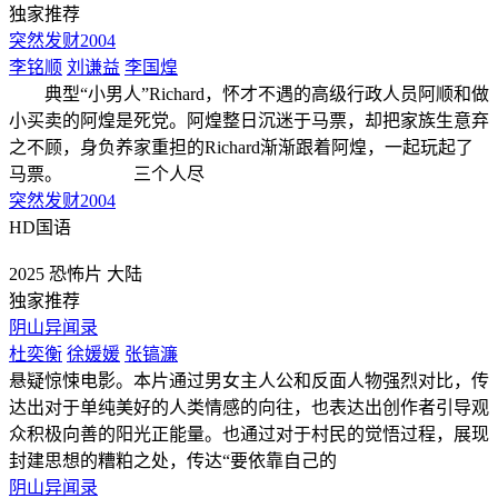
独家推荐
突然发财2004
李铭顺
刘谦益
李国煌
典型“小男人”Richard，怀才不遇的高级行政人员阿顺和做
小买卖的阿煌是死党。阿煌整日沉迷于马票，却把家族生意弃
之不顾，身负养家重担的Richard渐渐跟着阿煌，一起玩起了
马票。 三个人尽
突然发财2004
HD国语
2025
恐怖片
大陆
独家推荐
阴山异闻录
杜奕衡
徐媛媛
张镐濂
悬疑惊悚电影。本片通过男女主人公和反面人物强烈对比，传
达出对于单纯美好的人类情感的向往，也表达出创作者引导观
众积极向善的阳光正能量。也通过对于村民的觉悟过程，展现
封建思想的糟粕之处，传达“要依靠自己的
阴山异闻录