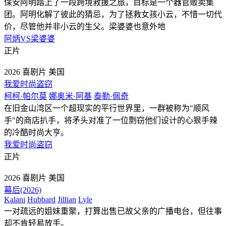
保安阿明踏上了一段跨境救援之旅，目标是一个器官贩卖集
团。阿明化解了彼此的猜忌，为了拯救女孩小云，不惜一切代
价，尽管他并非小云的生父。梁婆婆也意外地
阿炳VS梁婆婆
正片
2026
喜剧片
美国
我爱时尚盗窃
柯柯·帕尔莫
娜奥米·阿基
泰勒·佩奇
在旧金山湾区一个超现实的平行世界里，一群被称为"顺风
手"的商店扒手，将矛头对准了一位剽窃他们设计的心狠手辣
的冷酷时尚大亨。
我爱时尚盗窃
正片
2026
喜剧片
美国
幕后(2026)
Kalani
Hubbard
Jillian
Lyle
一对疏远的姐妹重聚，打算出售已故父亲的广播电台，但往事
却不肯轻易放手。