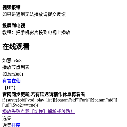
视频报错
如果是遇到无法播放请提交反馈
投屏到电视
教程：把手机影片投到电视上播放
在线观看
如意m3u8
播放节点列表
如意m3u8
1
有言在仙
【HD】
官网同步更新,若有延迟请稍作休息再看看
if (strstr($obj['vod_play_list'][$param['sid']]['urls'][$param['nid']]
['url'],$vo2)==true){
播放失败点我【切换】解析或线路！
选集
选集
排序