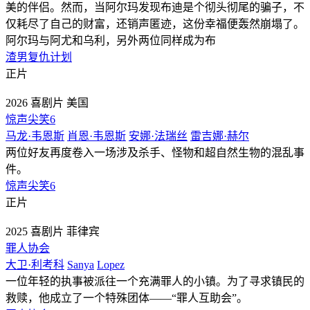
美的伴侣。然而，当阿尔玛发现布迪是个彻头彻尾的骗子，不
仅耗尽了自己的财富，还销声匿迹，这份幸福便轰然崩塌了。
阿尔玛与阿尤和乌利，另外两位同样成为布
渣男复仇计划
正片
2026
喜剧片
美国
惊声尖笑6
马龙·韦恩斯
肖恩·韦恩斯
安娜·法瑞丝
雷吉娜·赫尔
两位好友再度卷入一场涉及杀手、怪物和超自然生物的混乱事
件。
惊声尖笑6
正片
2025
喜剧片
菲律宾
罪人协会
大卫·利考科
Sanya
Lopez
一位年轻的执事被派往一个充满罪人的小镇。为了寻求镇民的
救赎，他成立了一个特殊团体——“罪人互助会”。