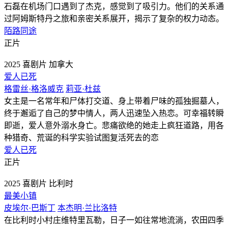
石磊在机场门口遇到了杰克，感觉到了吸引力。他们的关系通
过阿姆斯特丹之旅和亲密关系展开，揭示了复杂的权力动态。
陌路同途
正片
2025
喜剧片
加拿大
爱人已死
格雷丝·格洛威克
莉亚·杜兹
女主是一名常年和尸体打交道、身上带着尸味的孤独掘墓人，
终于邂逅了自己的梦中情人，两人迅速坠入热恋。可幸福转瞬
即逝，爱人意外溺水身亡。悲痛欲绝的她走上疯狂道路，用各
种猎奇、荒诞的科学实验试图复活死去的恋
爱人已死
正片
2025
喜剧片
比利时
最美小镇
皮埃尔·巴斯丁
本杰明·兰比洛特
在比利时小村庄维特里瓦勒，日子一如往常地流淌，农田四季