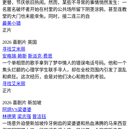
更替，节庆依旧热闹。然而，某些不寻常的事情悄然发生：一
名匿名破坏者开始在村里的公共场所留下阴茎涂鸦，甚至连教
堂的大门也未能幸免。同时，接二连三的自
最美小镇
正片
2026
喜剧片
英国
寻找艾米丽
安格瑞·赖斯
斯派克·费恩
一个单相思的歌手拿到了梦中情人的错误电话号码。他和一个
焦头烂额的心理学学生联手寻人，却在全校范围内引发了混乱
和疯狂。这次经历，会是对他们决心和抱负的考验。
寻找艾米丽
正片
2026
喜剧片
新加坡
阿炳VS梁婆婆
林德荣
梁志强
曾洁钰
一场意外迫使新加坡伶牙俐齿的梁婆婆和热血沸腾的马来西亚