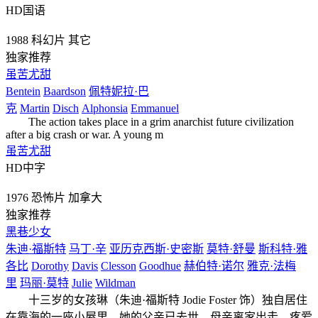
HD国语
1988
科幻片
其它
独家推荐
虽苦尤甜
Bentein
Baardson
佩特妮拉·巴
克
Martin
Disch
Alphonsia
Emmanuel
The action takes place in a grim anarchist future civilization
after a big crash or war. A young m
虽苦尤甜
HD中字
1976
恐怖片
加拿大
独家推荐
黑巷少女
朱迪·福斯特
马丁·辛
亚历克西斯·史密斯
莫特·舒曼
斯科特·雅
各比
Dorothy
Davis
Clesson
Goodhue
赫伯特·诺尔
雅克·法梅
里
玛丽·莫特
Julie
Wildman
十三岁的女孩琳（朱迪·福斯特 Jodie Foster 饰）独自居住
在靠海的一座小屋里，她的父亲已去世，母亲离家出走。疼爱