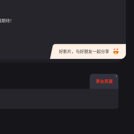
gt 0"}
请期待！
好影片，与好朋友一起分享
2
茅台资源