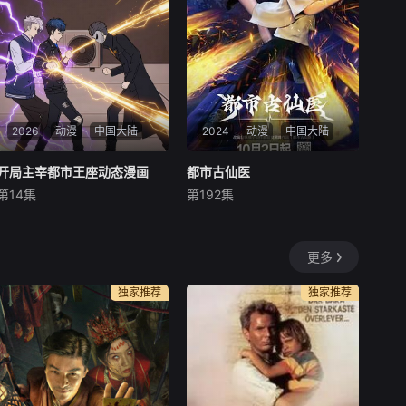
异场景。别人还在规则中苦苦
帝我都不换！ 什么？我家老婆
探索生路，陈木却倒反天罡化
竟然就是女帝！？
身规则制定者。各路
2026
动漫
中国大陆
2024
动漫
中国大陆
开局主宰都市王座动态漫画
开局主宰都市王座动态漫画
都市古仙医
都市古仙医
第14集
第192集
未知
未知
一场意外，主角重回命运转折
大三学生叶不凡，为了给母亲
点。这一次，他不再任人摆
筹集医药费碰瓷，不料遇到不
更多
布，直接手握逆天机缘，开局
按套路出牌的女司机，被撞之
便站在都市权力与力量的顶
后的叶不凡无意中穿越到幻
独家推荐
独家推荐
端。 曾经欺辱他的人，终将被
境，获得了古医门的传承，从
一一清算；曾经错过的机缘，
此精通医术、修炼功法，获得
尽数纳入囊中；曾经遥不可及
无数美女青睐。
的巅峰，如今只需迈步