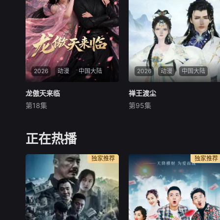
子，力排众议在全国推广云溪
战上古邪宗，最终成功守护家
之法。新政强国安邦，面对外
国与挚爱。
敌亦大获全胜，而沈砚
2026
动漫
中国大陆
2026
动漫
中国大陆
龙傲天来临
龙傲天来临
禅王渡尘
禅王渡尘
第18集
第95集
未知
未知
《龙傲天来临》讲述了修真界
"圣僧?大师?和尚?死秃驴，只
反差顶尖强者意外穿书，开启
要你说你爱我，本姑娘绝对不
正在热播
双向逆袭、羁绊共生的奇幻修
会凌辱你，否者休怪我无
真故事。穿书前，封清清是依
情。""阿弥陀佛，出家人五蕴
独家推荐
独家推荐
托父母伪造战绩、稳居修真界
皆空六根清净，望女施主自
榜首的咸鱼废柴仙二代，常年
重。"于是乎，月黑风高夜，
躺平摆烂、无忧无虑；而李刑
楚倾月对一个和尚做出了惨无
天是潜心苦修剑道、
人首之事。五年之后