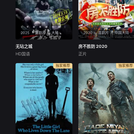
2025
喜剧片
大陆
2020
喜剧片
中国大陆
无玷之城
无玷之城
房不胜防 2020
房不胜防 2020
HD国语
正片
陈航
钱门超
赵刚
朱俊麟
李小彤
崔笛
心生邪念必有殃，内心光
房冬和麦子为购买婚房，结识
独家推荐
独家推荐
明万事祥。本片讲述了拆二代
了混迹街头的三伏。经过讨价
杨有才购买一辆心仪的跑车时
还价，他们以低于市场半价的
与网络赌徒胡聪、汽车租赁公
价格，买下三伏手中的房子。
司经理罗金龙结识，继而发生
还没来得及庆祝，藏匿在天花
一系列阴差阳错啼笑皆非的故
板上的一千万元现金砸落在房
事。一帮人欲合谋诈骗杨家房
冬头顶……面对巨额现金，众
产，殊不知几人机关
人态度各不相同。啼