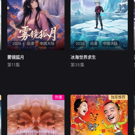
大燕，每个书生都有一个这样
斯，二人从欢喜冤家变最佳搭
的状元梦。
档。他们携手对抗黑魔法师与
阴谋，集结伙伴踏上环
2026
动漫
中国大陆
2026
动漫
中国大陆
雾镜狐月
雾镜狐月
冰海世界求生
冰海世界求生
第11集
第35集
未知
未知
雾镜湖畔，一尾金鱼困于琉璃
穿越冰海求生称霸冰海
鱼缸，将朝夕相伴的温润少主
视作毕生暖阳。历经修行化为
人形，满心奔赴爱恋的她，却
热播
独家推荐
意外撞破惊天秘密：眼前温文
尔雅的少年，竟是背负狐族千
年罪孽的九尾狐继承者。 命运
早已写定，她是天