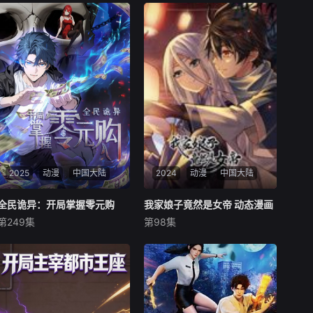
2025
动漫
中国大陆
2024
动漫
中国大陆
全民诡异：开局掌握零元购
全民诡异：开局掌握零元购
我家娘子竟然是女帝 动态漫画
我家娘子竟然是女帝 动态漫画
第249集
第98集
未知
未知
诡异末世降临，男主角陈木携
我家老婆貌美如花，哪怕是新
万亿诡币重生，开局直接化身
登基的女帝都比不上！ 我家老
天使投资人，当其他人为了几
婆厨艺高超，哪怕是女帝的御
块冥币大打出手时，陈木早已
膳房都比不上！ 我家老婆很爱
开启了大撒币模式买下各种诡
我，很关心我，就算是给个女