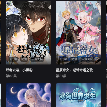
2026
动漫
中国大陆
2026
动漫
中国大陆
赶考去咯，小黑豹
赶考去咯，小黑豹
星辰帝女，逆转命运之歌
星辰帝女，逆转命运之歌
第83集
第31集
未知
未知
“今年的状元一定是我！”土匪
五大王国并立的世界里，龙族
头子的女儿龙瑶如是说。“就
在西方被误解为邪恶，实则心
凭你这种笨蛋？”小豹妖吭哧
怀正义。龙族公主伊格妮丝勇
吭哧地在一旁磨墨。在科考不
敢率真，立志为族群正名，途
问性别、为官不看出身的盛世
中邂逅伪装乖巧的王子维克