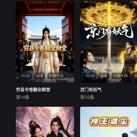
2026
动漫
中国大陆
2026
动漫
中国大陆
穷县令卷翻全朝堂
穷县令卷翻全朝堂
京门有妖气
京门有妖气
第14集
第59集
未知
未知
皇帝微服探访传闻中饿殍遍野
捉妖世家传人林绾被迫嫁入暗
的云溪县，却发现此地富庶安
藏邪修的国公府后，意外觉醒
定。县令沈砚推行新政、研制
先祖传承捉妖之力，为保家国
新物，百姓安居乐业。皇帝彻
安宁，她破除妖兽邪功、救助
查后揪出贪腐官员与谋逆太
病娇夫君，并解锁传承之力决