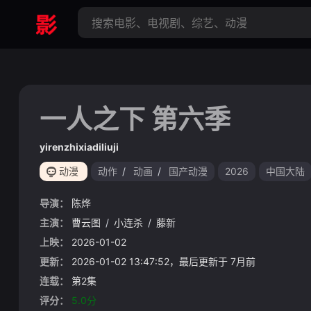
一人之下 第六季
yirenzhixiadiliuji
动漫
动作
/
动画
/
国产动漫
2026
中国大陆
导演：
陈烨
主演：
曹云图
/
小连杀
/
藤新
上映：
2026-01-02
更新：
2026-01-02 13:47:52，最后更新于 7月前
连载：
第2集
评分：
5.0分