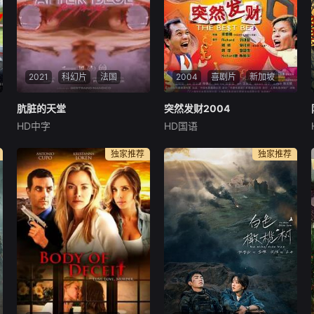
2021
科幻片
法国
2004
喜剧片
新加坡
肮脏的天堂
肮脏的天堂
突然发财2004
突然发财2004
HD中字
HD国语
埃琳娜·勒文松
维玛拉·庞斯
李铭顺
刘谦益
李国煌
A chimeric future on Aft
典型“小男人”Richard，
独家推荐
独家推荐
er Blue, a planet from anothe
怀才不遇的高级行政人员阿顺
r galaxy, a virgin planet wher
和做小买卖的阿煌是死党。阿
e only women ca
煌整日沉迷于马票，却把家族
生意弃之不顾，身负养家重担
的Richard渐渐跟着阿煌，一
起玩起了马票。 三个
人尽