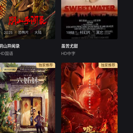
2025
恐怖片
大陆
1988
科幻片
其它
阴山异闻录
阴山异闻录
虽苦尤甜
虽苦尤甜
HD国语
HD中字
杜奕衡
徐媛媛
张镐濂
Bentein
Baardson
佩特妮拉·巴克
悬疑惊悚电影。本片通过男女
独家推荐
独家推荐
主人公和反面人物强烈对比，
The action takes place i
传达出对于单纯美好的人类情
n a grim anarchist future civi
感的向往，也表达出创作者引
lization after a big crash or
导观众积极向善的阳光正能
war. A young m
量。也通过对于村民的觉悟过
程，展现封建思想的糟粕之
处，传达“要依靠自己的