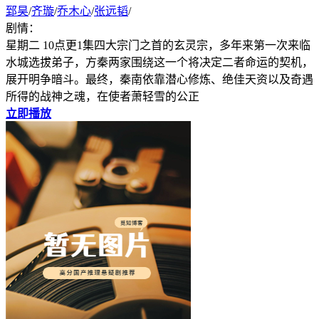
郅昊
/
齐璇
/
乔木心
/
张远韬
/
剧情：
星期二 10点更1集四大宗门之首的玄灵宗，多年来第一次来临
水城选拔弟子，方秦两家围绕这一个将决定二者命运的契机，
展开明争暗斗。最终，秦南依靠潜心修炼、绝佳天资以及奇遇
所得的战神之魂，在使者萧轻雪的公正
立即播放