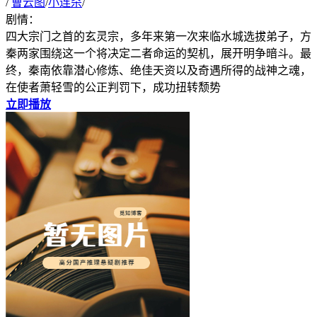
/
曹云图
/
小连杀
/
剧情：
四大宗门之首的玄灵宗，多年来第一次来临水城选拔弟子，方
秦两家围绕这一个将决定二者命运的契机，展开明争暗斗。最
终，秦南依靠潜心修炼、绝佳天资以及奇遇所得的战神之魂，
在使者萧轻雪的公正判罚下，成功扭转颓势
立即播放