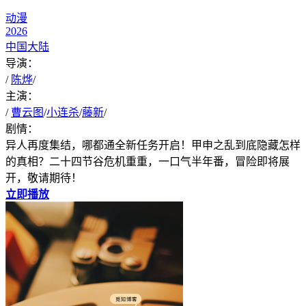
动漫
2026
中国大陆
导演：
/
陈烨
/
主演：
/
曹云图
/
小连杀
/
藤新
/
剧情：
异人再度集结，哪都通全新任务开启！甲申之乱到底隐藏怎样
的真相？二十四节谷危机重重，一口气半年番，冒险即将展
开，敬请期待！
立即播放