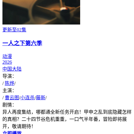
更新至02集
一人之下第六季
动漫
2026
中国大陆
导演：
/
陈烨
/
主演：
/
曹云图
/
小连杀
/
藤新
/
剧情：
异人再度集结，哪都通全新任务开启！甲申之乱到底隐藏怎样
的真相？二十四节谷危机重重，一口气半年番，冒险即将展
开，敬请期待！
立即播放