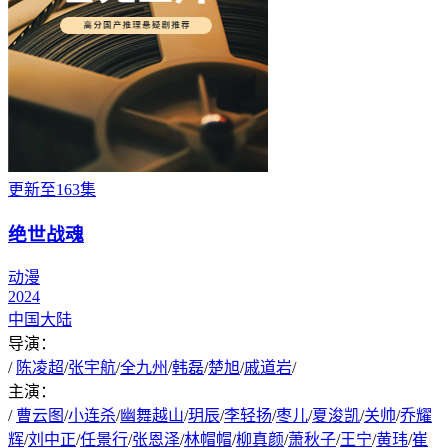
更新至163集
绝世战魂
动漫
2024
中国大陆
导演：
/
陈凌超
/
张宇航
/
全九州
/
韩磊
/
楚旭
/
戚道岩
/
主演：
/
曹云图
/
小连杀
/
幽舞越山
/
玥辰
/
李轻扬
/
枣儿
/
夏浚凯
/
关帅
/
乔耀
辉
/
刘中正
/
任景行
/
张恩泽
/
林帽帽
/
柳真颜
/
萧秋子
/
王宁
/
黄玮
/
崔