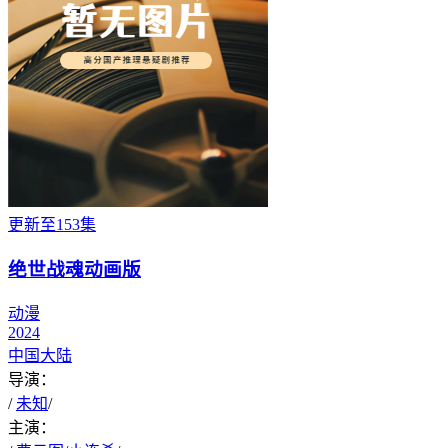
更新至153集
绝世战魂动画版
动漫
2024
中国大陆
导演：
/
未知
/
主演：