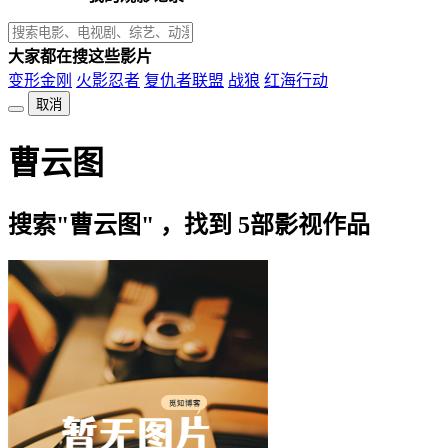
大家都在搜这些影片
变形金刚
火影忍者
复仇者联盟
战狼
红海行动
取消
曹云图
搜索"曹云图" ，找到
5
部影视作品