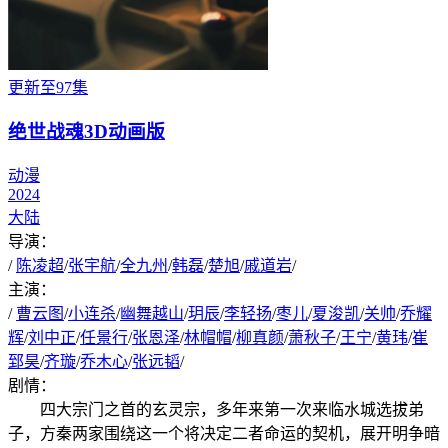
更新至97集
绝世战魂3D动画版
动漫
2024
大陆
导演：
/
陈凌超
/
张宇航
/
全九州
/
韩磊
/
楚旭
/
戚道岩
/
主演：
/
曹云图
/
小连杀
/
幽舞越山
/
玥辰
/
李轻扬
/
枣儿
/
夏浚凯
/
关帅
/
乔耀
辉
/
刘中正
/
任景行
/
张恩泽
/
林帽帽
/
柳真颜
/
萧秋子
/
王宁
/
黄玮
/
崔
郅昊
/
齐璇
/
乔木心
/
张远韬
/
剧情：
四大宗门之首的玄灵宗，多年来第一次来临水城选拔弟
子，方秦两家围绕这一个将决定二者命运的契机，展开明争暗