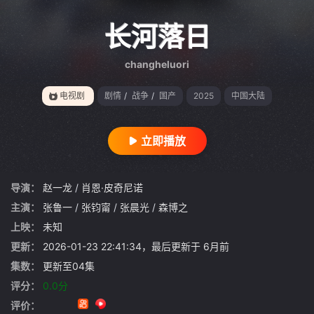
{if condition="$obj.vod_points
gt 0"}
长河落日
changheluori
电视剧
剧情
/
战争
/
国产
2025
中国大陆
立即播放
导演：
赵一龙
/
肖恩·皮奇尼诺
主演：
张鲁一
/
张钧甯
/
张晨光
/
森博之
上映：
未知
更新：
2026-01-23 22:41:34，最后更新于 6月前
集数：
更新至04集
评分：
0.0分
评价：