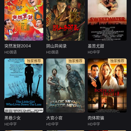
殃，内心光明万事
婚房，结识了混迹
ure on After Blue,
祥。本片讲述了拆
街头的三伏。经过
a planet from anot
二代杨有才购买一
讨价还价，他们以
her galaxy, a virgi
辆心仪的跑车时与
低于市场半价的价
n planet where on
网络赌徒胡聪、汽
格，买下三伏手中
ly women ca
车租赁公司经理罗
的房子。还没来得
金龙结识，继而发
及庆祝，藏匿在天
生一系列阴差阳错
花板上的一千万元
突然发财2004
阴山异闻录
虽苦尤甜
突然发财2004
阴山异闻录
虽苦尤甜
啼笑皆非的故事。
现金砸落在房冬头
HD国语
HD国语
HD中字
李铭顺
刘谦益
杜奕衡
徐媛媛
Bentein
一帮人欲合谋诈骗
顶……面对巨额现
独家推荐
独家推荐
独家推荐
李国煌
张镐濂
Baardson
杨家房产，殊不知
金，众人态度各不
佩特妮拉·巴克
几人机关
相同。啼
典型“小男人”R
悬疑惊悚电影。本
ichard，怀才不遇
片通过男女主人公
The action ta
的高级行政人员阿
和反面人物强烈对
kes place in a gri
顺和做小买卖的阿
比，传达出对于单
m anarchist future
煌是死党。阿煌整
纯美好的人类情感
civilization after a
日沉迷于马票，却
的向往，也表达出
big crash or war. A
把家族生意弃之不
创作者引导观众积
young m
顾，身负养家重担
极向善的阳光正能
的Richard渐渐跟
量。也通过对于村
黑巷少女
大官小官
肉体欺骗
黑巷少女
大官小官
肉体欺骗
着阿煌，一起玩起
民的觉悟过程，展
HD中字
HD中字
HD中字
朱迪·福斯特
阿克谢·库玛尔
克里斯塔娜·洛肯
了马票。
现封建思想的糟粕