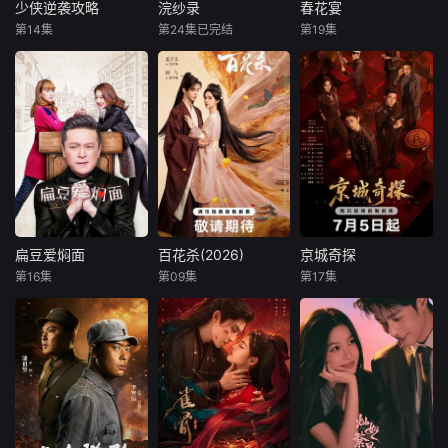
光，李沐颜竟然才
镇安收养，在陆家
长，陈父去世、苗
少侠逆袭攻略
浣纱录
春花宴
少侠逆袭攻略
浣纱录
春花宴
是李家真千金。面
受尽欺辱。陆镇安
母消失，两家大人
第14集
第24集已完结
第19集
陈昕葳
费启鸣
蒙恩
胡丹丹
胡亦瑶
王星玮
对双重背弃，暗中
为霸占利益，逼迫
并未走到一起，两
喻钟黎
罗嘉麒
执掌天下第一楼
苏冬嫁予自己，苏
个孩子却不得不相
现代医学博士李云
冬为保全妹
依为命。
“五虎断刀门”传人
河穿越成周家赘
暗厂死士眉林身负
彭大盛身负绝脉命
婿，成为周家复兴
血仇，以命入局，
局下山退婚屡遭奇
御贡“香云纱”的唯
周旋于多位男子之
遇，连斩魔教六大
一希望。他凭借现
间：她是疯王慕容
高手，登顶联军统
代知识与商业奇
璟和最锋利的杀人
帅后又因身份危机
谋，对抗权贵情敌
利刃，也是阴狠大
沦为武林弃子，最
陆奇峰的刁难封
皇子眼中的旧梦替
终炼化玉魄自我觉
锁，更以“霓裳盛
身，还是赵国质子
醒，强势斩灭魔教
会”轰动朝野，助香
越秦偏执守护的
扁豆爱焖面
百花杀(2026)
京城奇探
扁豆爱焖面
百花杀(2026)
京城奇探
幕后黑手，重塑武
云纱重夺贡品殊
人。一场关于利用
第16集
第09集
第17集
朱雨辰
高露
孟子义
何与
马思超
翟子路
林规则，携红颜退
荣。在协助皇帝赵
与深情的修罗场，
迟嘉
徐正溪
于欣禾
隐江湖……
云卓粉碎宁王
在皇权博弈中凄美
上演。
李中原是一名心理
昭宁郡主沈汐和
京城纨绔赵少商为
医生，而他的妻子
（孟子义 饰）势要
帮姐姐探查夫家怪
袁胜男则是典型的
做云巅执棋之手，
事，结识了留洋归
职场女强人，大相
而非深庭落花，任
来的冷面警官元
径庭的性格让李中
人摘折，在势力交
鸿。两人从针锋相
原和袁胜男在两人
错的局势下与东宫
对到默契搭档，一