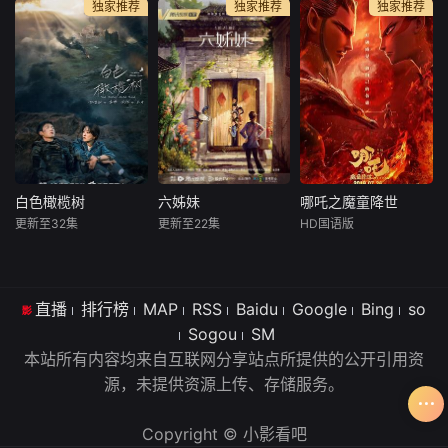
独家推荐
独家推荐
独家推荐
马丁·辛
詹维·卡浦尔
萨拉·吉瓦蒂
三个人尽
之处，传达“要依靠
亚历克西斯·史密斯
泰戈尔·什罗夫
安东尼奥·库普
自己的
十三岁的女孩
精英士兵费罗
Alice (Kristan
琳（朱迪·福斯特 J
兹和拉凯什将踏上
na Loken) is a gho
odie Foster 饰）独
环球之旅， 追回被
stwriter for a famo
自居住在靠海的一
野心勃勃的复仇科
us bestselling aut
座小屋里，她的父
学家卡比尔窃取的
hor. She is half thr
亲已去世，母亲离
武器。对方企图利
ough the
家出走。疼爱他的
用人工智能摧毁印
父亲帮她预付了三
度
白色橄榄树
六姊妹
哪吒之魔童降世
白色橄榄树
六姊妹
哪吒之魔童降世
年的房租，直到她
更新至32集
更新至22集
HD国语版
陈哲远
梁洁
梅婷
陆毅
吕艳婷
能够自谋生活，她
王天辰
邬君梅
囧森瑟夫
瀚墨
需要做的就是守住
父亲已
梁城卫视女记
新中国成立
天地灵气孕育
者宋冉在动荡的东
直播
排行榜
MAP
后，何常胜为支援
RSS
Baidu
Google
出一颗能量巨大的
Bing
so
国执行采访任务时
社会主义建设，携
混元珠，元始天尊
Sogou
SM
突遇危险，所幸被
家带口从扬州江都
将混元珠提炼成灵
本站所有内容均来自互联网分享站点所提供的公开引用资
在东国做志愿者的
移居安徽淮南，在
珠和魔丸，灵珠投
源，未提供资源上传、存储服务。
华裔爆破工程师李
淮河边上扎下了
胎为人，助周伐纣
瓒相救，李瓒的温
根。在接下来的二
时可堪大用；而魔
柔和心怀大爱的赤
十年中，何常胜连
丸则会诞出魔王，
Copyright © 小影看吧
子之心深深吸引了
得六个女儿，却在
为祸人间。元始天