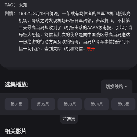
TAG：
未知
剧情：
1942年3月19日傍晚，一架载有笃信者的盟军飞机飞抵仰光
机场，降落之时发现机场已被日军占领，奋起复飞，不料第
二天最高当局却收到了飞机被击落的AAAA级电报，引起了当
局极大恐慌，笃信者此次的使命是向中国战区最高当局送达
一份绝密的行动方案及联络密码，当局命令军事情报部门不
惜一切代价，查到失踪飞机和笃信...
展开
选集播放:
切换线路
第01集
第02集
第03集
第04集
第05集
选集
相关影片