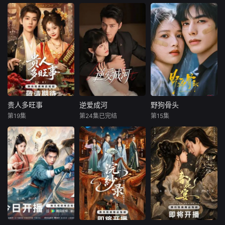
贵人多旺事
逆爱成河
野狗骨头
贵人多旺事
逆爱成河
野狗骨头
第19集
第24集已完结
第15集
卢洋洋
潘毅鸿
金泽
韩乐瑶
宋威龙
张婧仪
王灿亓
梁靖康
现代金融才女李青
青一朝穿越古代，
天才工程师苏明惨
20世纪90年代，陈
成为车骑将军潘阳
遭挚友陆镇安算
异和苗靖因父母的
的妻子。本想安稳
计，专利被篡改，
相识而结缘。起初
度日，不料三年
资金遭掏空，最终
陈异对苗靖充满敌
后，夫君却携带外
含恨自尽。年幼的
意，直到一次受伤
室李沐颜一同归
苏夏目睹惨剧，留
后，苗靖的善良让
家，李家身世互换
下心理阴影。此后
两人关系开始转
的秘闻也随之曝
她与姐姐苏冬被陆
变。然而好景不