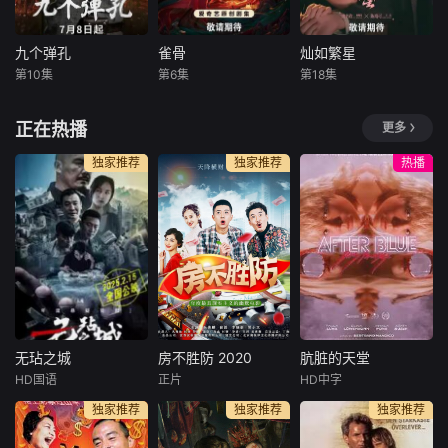
的婚姻生活中遇到
储君萧华雍（何与
路追查迷案，也一
了很多的困难，也
饰）相知携手，互
步步揭开元鸿母亲
产生了很多的矛
相拨开对方身上的
离世之谜。随着调
九个弹孔
雀骨
灿如繁星
九个弹孔
雀骨
灿如繁星
盾，最终，对感情
重重迷雾，从互相
查深入，一桩危及
第10集
第6集
第18集
张桐
何雨虹
艾米
侯明昊
虞书欣
陈靖可
失去了信心的两人
算计到生死相托，
民族利益的走私阴
卫仑
王以纶
谢可寅
选择了离婚。然
步步登顶。
谋浮出水面。玩世
正在热播
更多
而，李中原和
不恭的赵少
年少的李凤林在遭
一纸赐婚，两段孽
该剧改编自晋江
逢家破人亡巨变后
缘。心狠手辣的铁
文学城作者长洱的
独家推荐
独家推荐
热播
投身革命武装，因
面将军强娶财迷机
同名青春热血竞技
作战有勇有谋，得
关太傅千金，从契
小说。 博士生
到“小狼羔子”的绰
约夫妻到人生合伙
林晚星突然回到老
号。凭着坚忍不拔
人，从猜忌争斗到
家，进入宏景八
的意志品质长期率
相爱携手，两个事
中，做起体育器材
部孤悬敌后，与日
业批在生死局里互
保管员工作。王法
寇血拼、与土匪厮
扒马甲。
放弃英国足球俱乐
杀、与反动派对
部教练工作回到宏
决，多次负伤几乎
景，成为了林晚星
无玷之城
房不胜防 2020
肮脏的天堂
牺牲，虽然承受着
的神秘租客。林晚
无玷之城
房不胜防 2020
肮脏的天堂
危难困苦
星被要求
HD国语
正片
HD中字
陈航
钱门超
朱俊麟
李小彤
埃琳娜·勒文松
独家推荐
独家推荐
独家推荐
赵刚
崔笛
维玛拉·庞斯
心生邪念必有
房冬和麦子为购买
A chimeric fut