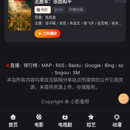
志愿军：浴血和平
电影
2025
中国大陆
导演：
陈凯歌
主演：
张子枫
/
宋佳
/
朱亚文
/
陈飞宇
/
彭昱畅
/
肖央
/
王砚
立即播放
直播
排行榜
MAP
RSS
Baidu
Google
Bing
so
Sogou
SM
本站所有内容均来自互联网分享站点所提供的公开引用资
源，未提供资源上传、存储服务。
Copyright © 小影看吧
首页
电影
电视剧
综艺
动漫