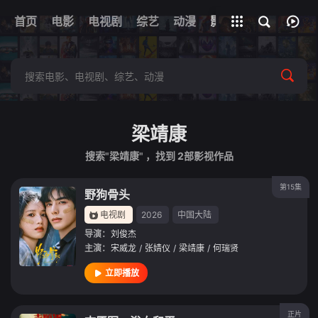
首页
电影
电视剧
综艺
全部影片
动漫
影视
梁靖康
搜索"梁靖康" ，找到
2
部影视作品
第15集
野狗骨头
电视剧
2026
中国大陆
导演：
刘俊杰
主演：
宋威龙
/
张婧仪
/
梁靖康
/
何瑞贤
立即播放
正片