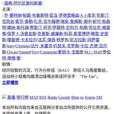
/
道格·阿尔尼奥科斯基
/
主演：
/
乔·曼特纳
/
帕姬·布鲁斯特
/
亚当·罗德里格兹
/
A·J·库克
/
克斯汀·
范奈丝
/
爱莎·泰勒
/
扎克·吉尔福德
/
瑞安-詹姆斯·畑中
/
妮可·帕森
特
/
康纳·斯托瑞
/
贾斯汀·柯克
/
伊薇特·尼科尔·布朗
/
克拉克·格雷
格
/
保罗·F·汤普金斯
/
克莱斯·威廉斯
/
科菲·斯里博伊
/
琳登·史密
斯
/
理查德·卡夫拉尔
/
洁蕊·瑞恩
/
杨罗布
/
尼古拉斯·冈萨雷
斯
/
Inny
/
Clemons
/
达什·米霍克
/
约瑟夫·克罗斯
/
卡拉·杰德·迈尔
斯
/
Owais
/
Ahmed
/
Troy
/
Castaneda
/
麦丽卡·戈维奇
/
M.C.
/
Huff
/
罗伯
特·摩根
/
麦
/
剧情：
经历短暂的沉淀，行为分析组（BAU） 原班人马再度集结，
迎战将小组推向崩溃边缘嘅全新连环杀手：“The Fan”。
立即播放
直播
排行榜
MAP
RSS
Baidu
Google
Bing
so
Sogou
SM
本站所有内容均来自互联网分享站点所提供的公开引用资源，
未提供资源上传、存储服务。