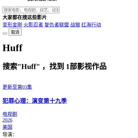
大家都在搜这些影片
变形金刚
火影忍者
复仇者联盟
战狼
红海行动
取消
Huff
搜索"Huff" ，找到
1
部影视作品
更新至第03集
犯罪心理：演变第十九季
电视剧
2026
美国
导演：