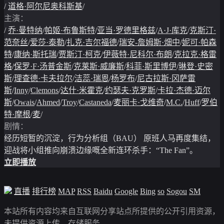
/
道格·阿尔尼奥科斯基
/
主演：
/
乔·曼特纳
/
帕姬·布鲁斯特
/
亚当·罗德里格兹
/
A·J·库克
/
克斯汀·
范奈丝
/
爱莎·泰勒
/
扎克·吉尔福德
/
瑞安-詹姆斯·畑中
/
妮可·帕森
特
/
康纳·斯托瑞
/
贾斯汀·柯克
/
伊薇特·尼科尔·布朗
/
克拉克·格雷
格
/
保罗·F·汤普金斯
/
克莱斯·威廉斯
/
科菲·斯里博伊
/
琳登·史密
斯
/
理查德·卡夫拉尔
/
洁蕊·瑞恩
/
杨罗布
/
尼古拉斯·冈萨雷
斯
/
Inny
/
Clemons
/
达什·米霍克
/
约瑟夫·克罗斯
/
卡拉·杰德·迈尔
斯
/
Owais
/
Ahmed
/
Troy
/
Castaneda
/
麦丽卡·戈维奇
/
M.C.
/
Huff
/
罗伯
特·摩根
/
麦
/
剧情：
经历短暂的沉淀，行为分析组（BAU） 原班人马再度集结，
迎战将小组推向崩溃边缘嘅全新连环杀手：“The Fan”。
立即播放
直播
排行榜
MAP
RSS
Baidu
Google
Bing
so
Sogou
SM
本站所有内容均来自互联网分享站点所提供的公开引用资源，
未提供资源上传、存储服务。