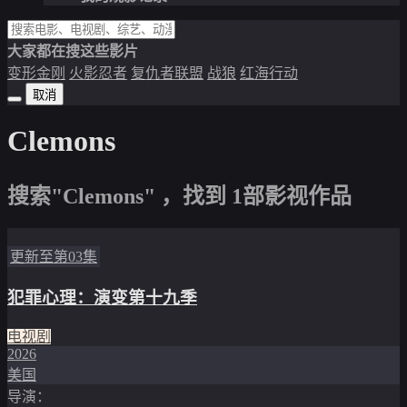
大家都在搜这些影片
变形金刚
火影忍者
复仇者联盟
战狼
红海行动
取消
Clemons
搜索"Clemons" ，找到
1
部影视作品
更新至第03集
犯罪心理：演变第十九季
电视剧
2026
美国
导演：