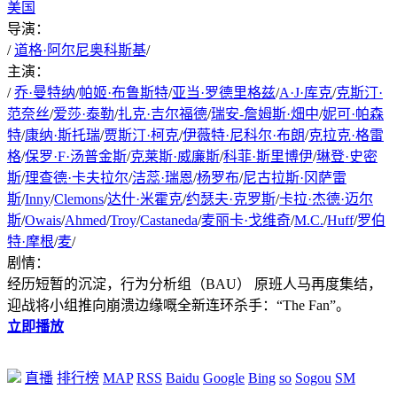
美国
导演：
/
道格·阿尔尼奥科斯基
/
主演：
/
乔·曼特纳
/
帕姬·布鲁斯特
/
亚当·罗德里格兹
/
A·J·库克
/
克斯汀·
范奈丝
/
爱莎·泰勒
/
扎克·吉尔福德
/
瑞安-詹姆斯·畑中
/
妮可·帕森
特
/
康纳·斯托瑞
/
贾斯汀·柯克
/
伊薇特·尼科尔·布朗
/
克拉克·格雷
格
/
保罗·F·汤普金斯
/
克莱斯·威廉斯
/
科菲·斯里博伊
/
琳登·史密
斯
/
理查德·卡夫拉尔
/
洁蕊·瑞恩
/
杨罗布
/
尼古拉斯·冈萨雷
斯
/
Inny
/
Clemons
/
达什·米霍克
/
约瑟夫·克罗斯
/
卡拉·杰德·迈尔
斯
/
Owais
/
Ahmed
/
Troy
/
Castaneda
/
麦丽卡·戈维奇
/
M.C.
/
Huff
/
罗伯
特·摩根
/
麦
/
剧情：
经历短暂的沉淀，行为分析组（BAU） 原班人马再度集结，
迎战将小组推向崩溃边缘嘅全新连环杀手：“The Fan”。
立即播放
直播
排行榜
MAP
RSS
Baidu
Google
Bing
so
Sogou
SM