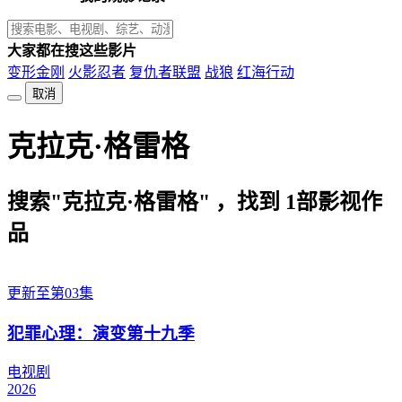
大家都在搜这些影片
变形金刚
火影忍者
复仇者联盟
战狼
红海行动
取消
克拉克·格雷格
搜索"克拉克·格雷格" ，找到
1
部影视作
品
更新至第03集
犯罪心理：演变第十九季
电视剧
2026