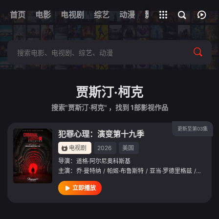
首页
电影
电视剧
综艺
全部影片
动漫
影视
贾斯汀·柯克
搜索"贾斯汀·柯克" ，找到
1
部影视作品
更新至第03集
犯罪心理：演变第十九季
电视剧
2026
美国
导演：
道格·阿尔尼奥科斯基
主演：
乔·曼特纳
/
帕姬·布鲁斯特
/
亚当·罗德里格兹
/
A·J·库
立即播放