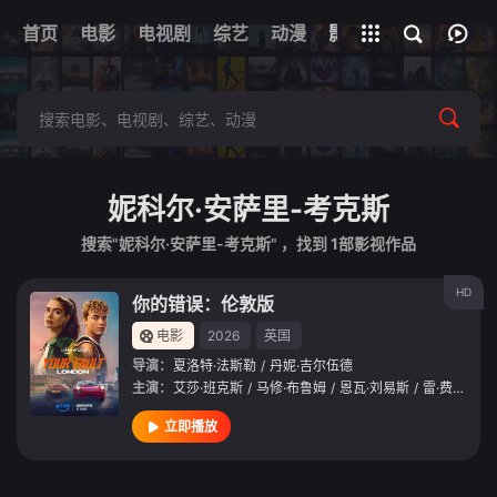
首页
电影
电视剧
综艺
全部影片
动漫
影视
妮科尔·安萨里-考克斯
搜索"妮科尔·安萨里-考克斯" ，找到
1
部影视作品
HD
你的错误：伦敦版
电影
2026
英国
导演：
夏洛特·法斯勒
/
丹妮·吉尔伍德
主演：
艾莎·班克斯
/
马修·布鲁姆
/
恩瓦·刘易斯
/
雷·费隆
/
伊
立即播放