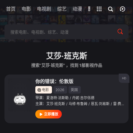
我的观影记录
首页
电影
电视剧
综艺
全部影片
动漫
影视
艾莎·班克斯
搜索"艾莎·班克斯" ，找到
1
部影视作品
HD
你的错误：伦敦版
电影
2026
英国
导演：
夏洛特·法斯勒
/
丹妮·吉尔伍德
主演：
艾莎·班克斯
/
马修·布鲁姆
/
恩瓦·刘易斯
/
雷·费隆
/
伊
立即播放