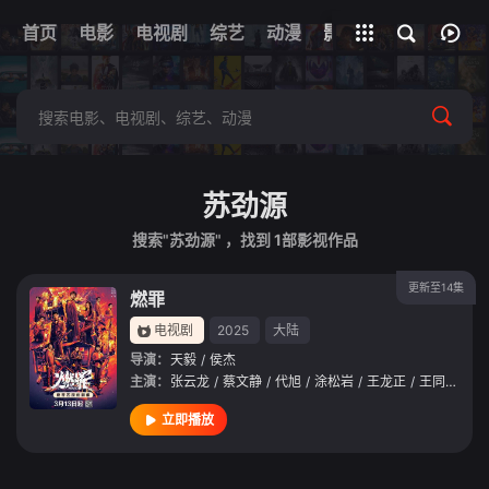
首页
电影
电视剧
综艺
全部影片
动漫
影视
苏劲源
搜索"苏劲源" ，找到
1
部影视作品
更新至14集
燃罪
电视剧
2025
大陆
导演：
天毅
/
侯杰
主演：
张云龙
/
蔡文静
/
代旭
/
涂松岩
/
王龙正
/
王同辉
/
张
立即播放