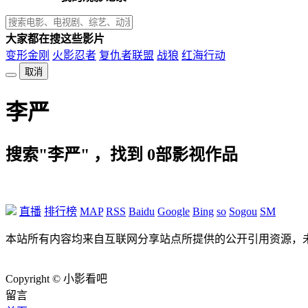
大家都在搜这些影片
变形金刚
火影忍者
复仇者联盟
战狼
红海行动
取消
李严
搜索"李严" ，找到
0
部影视作品
直播
排行榜
MAP
RSS
Baidu
Google
Bing
so
Sogou
SM
本站所有内容均来自互联网分享站点所提供的公开引用资源，
Copyright © 小影看吧
留言