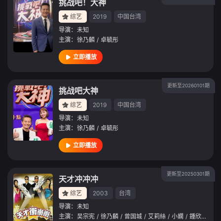
挑战吧！大神
综艺
2019
中国台湾
导演：
未知
主演：
徐乃麟
/
卓毓彤
立即播放
更新至20260101期
挑战吧大神
综艺
2019
中国台湾
导演：
未知
主演：
徐乃麟
/
卓毓彤
立即播放
更新至20250301期
天才冲冲冲
综艺
2003
台湾
导演：
未知
主演：
吴宗宪
/
徐乃麟
/
曾国城
/
艾莉絲
/
小嫻
/
鍾欣怡
/
刘