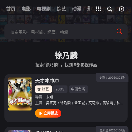
首页
电影
电视剧
综艺
全部影片
动漫
影视
徐乃麟
搜索"徐乃麟" ，找到
5
部影视作品
更新至20260328期
天才冲冲冲
综艺
2003
中国台湾
导演：
未知
主演：
吴宗宪
/
徐乃麟
/
曾国城
/
艾莉絲
/
黄瑜娴
/
钟欣怡
/
立即播放
更新至20260107期