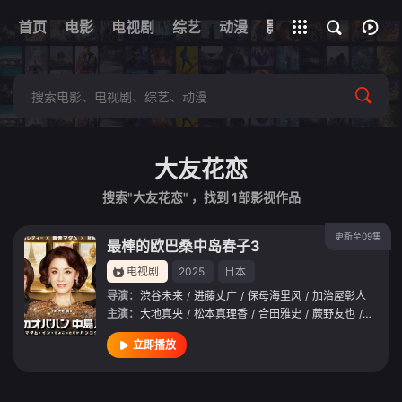
首页
电影
电视剧
综艺
全部影片
动漫
影视
大友花恋
搜索"大友花恋" ，找到
1
部影视作品
更新至09集
最棒的欧巴桑中岛春子3
电视剧
2025
日本
导演：
渋谷未来
/
进藤丈广
/
保母海里风
/
加治屋彰人
主演：
大地真央
/
松本真理香
/
合田雅史
/
蕨野友也
/
今野浩
立即播放