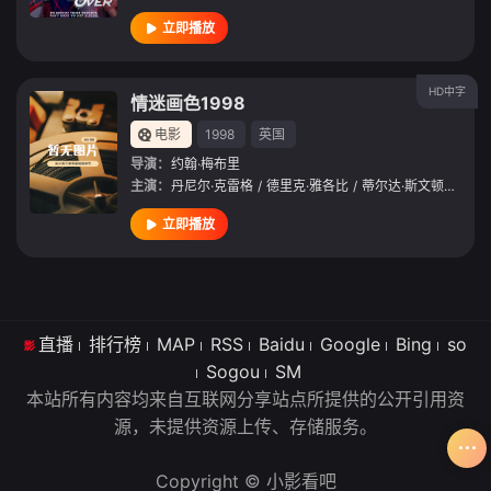
立即播放
HD中字
情迷画色1998
电影
1998
英国
导演：
约翰·梅布里
主演：
丹尼尔·克雷格
/
德里克·雅各比
/
蒂尔达·斯文顿
/
安妮·
立即播放
直播
排行榜
MAP
RSS
Baidu
Google
Bing
so
Sogou
SM
本站所有内容均来自互联网分享站点所提供的公开引用资
源，未提供资源上传、存储服务。
Copyright © 小影看吧