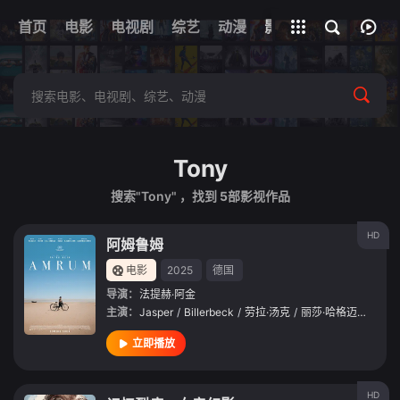
首页
电影
电视剧
综艺
全部影片
动漫
影视
Tony
搜索"Tony" ，找到
5
部影视作品
HD
阿姆鲁姆
电影
2025
德国
导演：
法提赫·阿金
主演：
Jasper
/
Billerbeck
/
劳拉·汤克
/
丽莎·哈格迈斯特
/
K
立即播放
HD