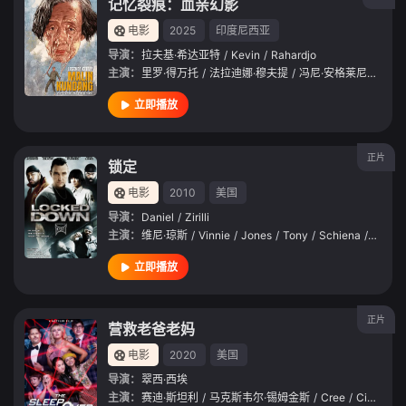
记忆裂痕：血亲幻影
电影
2025
印度尼西亚
导演：
拉夫基·希达亚特
/
Kevin
/
Rahardjo
主演：
里罗·得万托
/
法拉迪娜·穆夫提
/
冯尼·安格莱尼
/
Jord
立即播放
正片
锁定
电影
2010
美国
导演：
Daniel
/
Zirilli
主演：
维尼·琼斯
/
Vinnie
/
Jones
/
Tony
/
Schiena
/
白灵
/
立即播放
正片
营救老爸老妈
电影
2020
美国
导演：
翠西·西埃
主演：
赛迪·斯坦利
/
马克斯韦尔·锡姆金斯
/
Cree
/
Cicchino