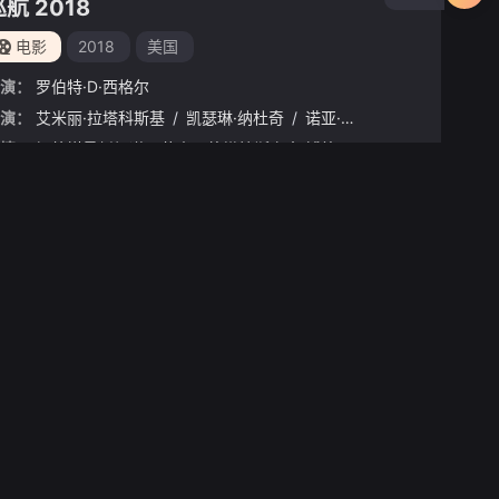
航 2018
电影
2018
美国
演：
罗伯特·D·西格尔
演：
艾米丽·拉塔科斯基
/
凯瑟琳·纳杜奇
/
诺亚·罗宾斯
/
卢卡斯·萨尔
情：
据外媒最新报道，艾米丽将搭档斯宾塞·博德曼（《龙虎少年队》），主演爱情电影《 》。《 》的故事发生在上世纪八十年代，讲述一个游手好闲的意大利裔美国青年，每天虚度光阴，直到有天遇到一
立即播放
正片
冷血狐狸
电影
2025
美国
演：
索菲·塔贝特
演：
Kashyap
琪兰·席普卡
/
Eindraneel
/
克里斯滕·里特
/
Bhattacharya
/
基弗·萨瑟兰
/
郑智麟
/
凯伦·福原
情：
由索菲·塔贝特执导的喜剧片《冷酷狐狸》将于四月在洛杉矶开拍。