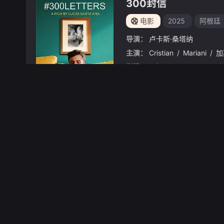
300封信
电影
2025
阿根廷
导演：
卢卡斯·桑塔纳
主演：
Cristian
/
Mariani
/
加
剧情：
立即播放
浴火巾帼3
电影
2026
印度
导演：
Abhiraj
/
Minawala
主演：
拉妮·玛克赫吉
/
詹琪·
剧情：