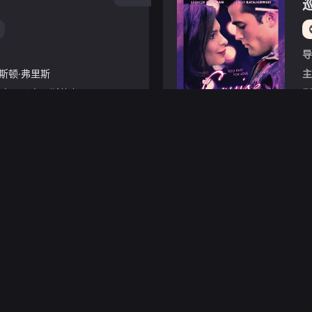
巡
导
斯顿·弗里斯
主
汤姆（Gastón Frías）和杰罗（克里斯蒂安·马里亚尼饰）是一对看似田园诗般的夫妻，直到汤姆送给杰罗的周年纪念礼物是一封分手信，在他们的关系中还有299多封信。杰洛措手不及，只有这些信作为解开汤
剧
HD
导
博迪瓦拉
/
Mallika
/
Prasad
/
Jimpa
/
Sangpo
/
Bhutia
/
Prajesh
主
/
这是一场与时间的赛跑，决不会手软。Shivani Shivaji Roy回来营救失踪的女孩。
剧