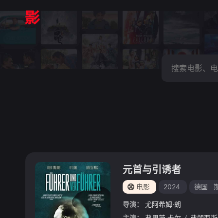
元首与引诱者
电影
2024
德国
导演：
尤阿希姆·朗
主演：
弗里茨·卡尔
/
弗朗西斯