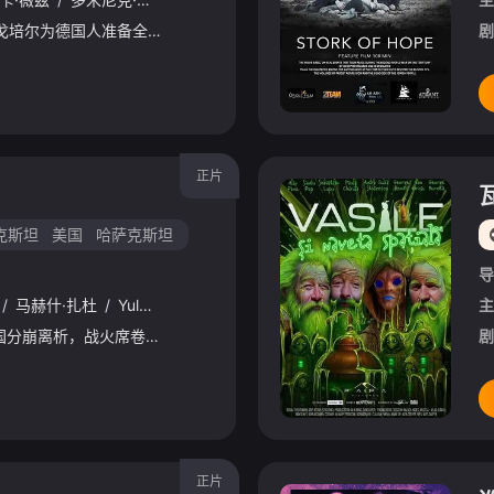
作为宣传部长，约瑟夫·戈培尔为德国人准备全面战争和大屠杀制作了电影和图片。当战争失败时，他构思着他最后的舞台，对他来说可能是最激进的宣传行为。
剧
正片
克斯坦
美国
哈萨克斯坦
导
/
马赫什·扎杜
/
Yulduz
/
Rajabova
/
Joshua
/
Jo
/
Dulguun
/
Od
主
14世纪的中亚，蒙古帝国分崩离析，战火席卷草原，丝绸之路陷入混乱。伤痕累累的将领帖木儿·巴拉斯，曾是帝国的忠诚追随者，却在乱世中目睹家园破碎、秩序崩塌。面对盟友的背叛与命运的裹挟，他被迫放弃过往的立场
剧
正片