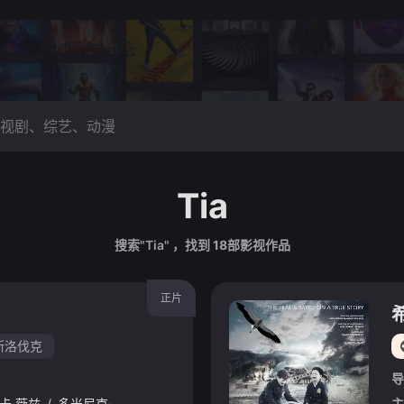
Tia
搜索"Tia" ，找到
18
部影视作品
正片
斯洛伐克
导
卡·薇兹
/
多米尼克·马林札
/
莫里茨·福尔曼
/
Till
/
Firit
/
克里斯托夫
主