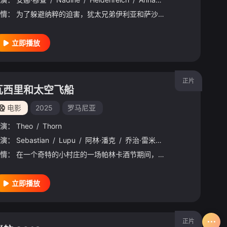
情：
为了躲避纳粹的迫害，犹太兄弟伊利亚和萨沙带着父母逃离家乡明斯克，却不幸遭遇德国战斗机击落，父母双亡。兄弟俩唯一的财产是一张全家福照片，他们撕成两半，各自保留一半，以此缅怀父母。后来，兄弟俩被关押在德国
立即播放
正片
瓦西里和太空飞船
电影
2025
罗马尼亚
演：
Theo
/
Thorn
khuu
演：
Sebastian
/
桑贾尔·马迪
/
Lupu
/
Arazou
/
阿林·潘克
/
Paul
/
/
乔治·雷米斯
Marlon
/
乌米特·尤乐根
/
Andra
/
Iulia
/
Azi
/
情：
在一个奇特的小村庄的一场帕林卡酒节期间，一位外星战士不幸坠机迫降在此。他在职责和归属感之间左右为难，后来与一位名叫瓦西里的当地人结下了深厚情谊。他们一同对抗一位厌恶传统的警察，而格伦皮托必须做出抉择：
立即播放
正片