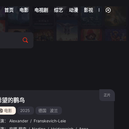
首页
电影
电视剧
综艺
动漫
影视
正片
希望的鹳鸟
电影
2025
德国
波兰
演：
Alexander
/
Franskevich-Leie
·弗兰肯
演：
安娜·穆查
/
迈克尔·格兰特斯琴
/
Nadine
/
Heidenreich
/
Katia
/
Fellin
/
Anna
/
Oliver
/
Yuzhakova
/
Fleischer
/
Tati
/
Ma