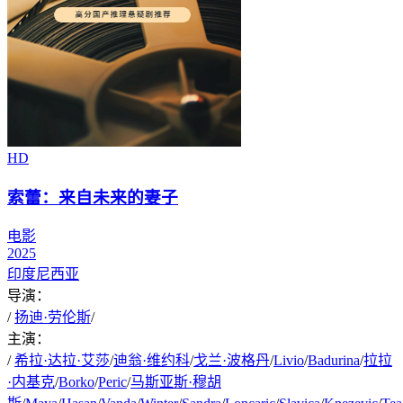
HD
索蕾：来自未来的妻子
电影
2025
印度尼西亚
导演：
/
扬迪·劳伦斯
/
主演：
/
希拉·达拉·艾莎
/
迪翁·维约科
/
戈兰·波格丹
/
Livio
/
Badurina
/
拉拉
·内基克
/
Borko
/
Peric
/
马斯亚斯·穆胡