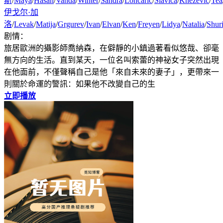
斯
/
Maya
/
Hasan
/
Vanda
/
Winter
/
Sandra
/
Loncaric
/
Slavica
/
Knezevic
/
Tea
伊戈尔·加
洛
/
Levak
/
Matija
/
Grgurev
/
Ivan
/
Elvan
/
Ken
/
Freyen
/
Lidya
/
Natalia
/
Shur
剧情：
旅居歐洲的攝影師喬納森，在僻靜的小鎮過著看似悠哉、卻毫
無方向的生活。直到某天，一位名叫索蕾的神祕女子突然出現
在他面前，不僅聲稱自己是他「來自未來的妻子」，更帶來一
則關於命運的警訊：如果他不改變自己的生
立即播放