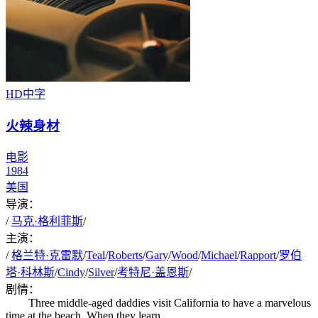
HD中字
火辣身材
电影
1984
美国
导演：
/
马克·格利菲斯
/
主演：
/
格兰特·克雷默
/
Teal
/
Roberts
/
Gary
/
Wood
/
Michael
/
Rapport
/
罗伯
塔·科林斯
/
Cindy
/
Silver
/
考特尼·盖恩斯
/
剧情：
Three middle-aged daddies visit California to have a marvelous
time at the beach. When they learn