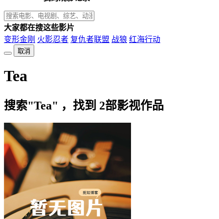
大家都在搜这些影片
变形金刚
火影忍者
复仇者联盟
战狼
红海行动
取消
Tea
搜索"Tea" ，找到
2
部影视作品