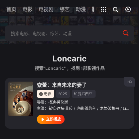
首页
电影
电视剧
综艺
全部影片
动漫
影视
Loncaric
搜索"Loncaric" ，找到
1
部影视作品
HD
索蕾：来自未来的妻子
电影
2025
印度尼西亚
导演：
扬迪·劳伦斯
主演：
希拉·达拉·艾莎
/
迪翁·维约科
/
戈兰·波格丹
/
Livio
/
Ba
立即播放