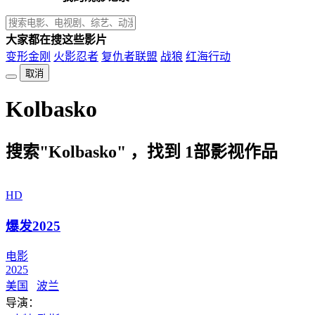
大家都在搜这些影片
变形金刚
火影忍者
复仇者联盟
战狼
红海行动
取消
Kolbasko
搜索"Kolbasko" ，找到
1
部影视作品
HD
爆发2025
电影
2025
美国
波兰
导演：