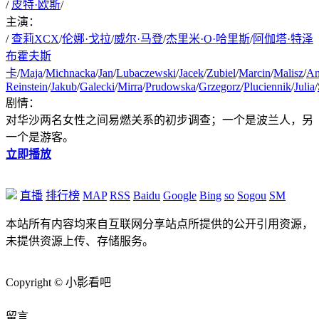
/
皮特·欧斯
/
主演：
/
查莉XCX
/
伦娜·戈拉
/
威尔·马登
/
杰里米·O·哈里斯
/
阿伽塔·特泽
布霍夫斯
卡
/
Maja
/
Michnacka
/
Jan
/
Lubaczewski
/
Jacek
/
Zubiel
/
Marcin
/
Malisz
/
An
Reinstein
/
Jakub
/
Galecki
/
Mirra
/
Prudowska
/
Grzegorz
/
Pluciennik
/
Julia
/
剧情：
对华沙两名女性之间易燃关系的初步调查；一个是波兰人，另
一个是游客。
立即播放
直播
排行榜
MAP
RSS
Baidu
Google
Bing
so
Sogou
SM
本站所有内容均来自互联网分享站点所提供的公开引用资源，
未提供资源上传、存储服务。
Copyright © 小影看吧
繁
留言