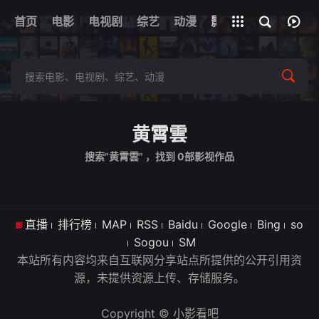
首页
电影
电视剧
综艺
全部影片
动漫
影视
黄霄雲
搜索"黄霄雲" ，找到
0
部影视作品
直播
排行榜
MAP
RSS
Baidu
Google
Bing
so
Sogou
SM
本站所有内容均来自互联网分享站点所提供的公开引用资
源，未提供资源上传、存储服务。
Copyright © 小影看吧