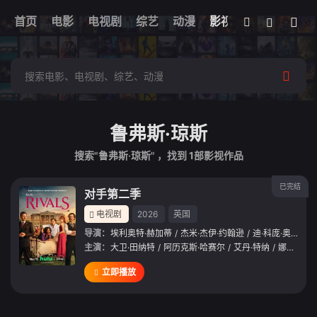
我的观影记录
首页
电影
电视剧
综艺
全部影片
动漫
影视
鲁弗斯·琼斯
搜索"鲁弗斯·琼斯" ，找到
1
部影视作品
已完结
对手第二季
电视剧
2026
英国
导演：
埃利奥特·赫加蒂
/
杰米·杰伊·约翰逊
/
迪·科庞·奥莱利
主演：
大卫·田纳特
/
阿历克斯·哈赛尔
/
艾丹·特纳
/
娜菲萨·威廉姆斯
立即播放