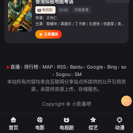
香港探秘地图粤语
电视剧
2026
中国香港
导演：
王伟仁
主演：
黎耀祥
/
龚嘉欣
/
丁子朗
/
孔德贤
/
倪嘉雯
/
袁文杰
/
立即播放
直播
排行榜
MAP
RSS
Baidu
Google
Bing
so
Sogou
SM
本站所有内容均来自互联网分享站点所提供的公开引用资
源，未提供资源上传、存储服务。
Copyright © 小影看吧
首页
电影
电视剧
综艺
动漫