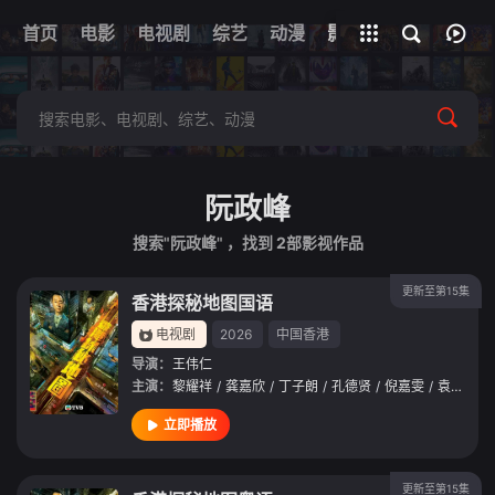
首页
电影
电视剧
综艺
全部影片
动漫
影视
阮政峰
搜索"阮政峰" ，找到
2
部影视作品
更新至第15集
香港探秘地图国语
电视剧
2026
中国香港
导演：
王伟仁
主演：
黎耀祥
/
龚嘉欣
/
丁子朗
/
孔德贤
/
倪嘉雯
/
袁文杰
/
立即播放
更新至第15集