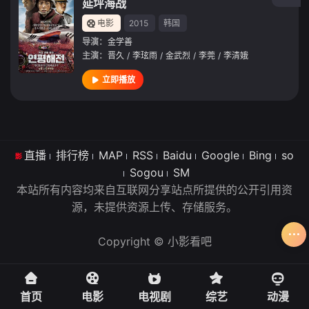
延坪海战
电影
2015
韩国
导演：
金学善
主演：
晋久
/
李玹雨
/
金武烈
/
李莞
/
李清娥
立即播放
直播
排行榜
MAP
RSS
Baidu
Google
Bing
so
Sogou
SM
本站所有内容均来自互联网分享站点所提供的公开引用资
源，未提供资源上传、存储服务。
Copyright © 小影看吧
首页
电影
电视剧
综艺
动漫