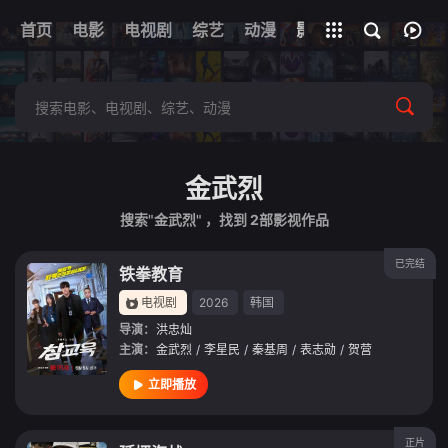
首页
电影
电视剧
综艺
全部影片
动漫
影视
金武烈
搜索"金武烈" ，找到
2
部影视作品
已完结
铁拳教育
电视剧
2026
韩国
导演：
洪忠灿
主演：
金武烈
/
李星民
/
秦基周
/
表志勋
/
贺营
立即播放
正片