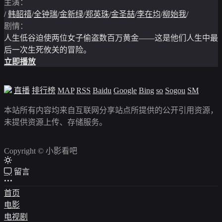
主演：
/
韩韶禧
/
全钟瑞
/
金新绿
/
郑英珠
/
金圣喆
/
李在均
/
柳始我
/
剧情：
人生低谷迫使两位女子偷盗数百万黄金——这是他们人生中最
后一次生死攸关的冒险。
立即播放
直播
排行榜
MAP
RSS
Baidu
Google
Bing
so
Sogou
SM
本站所有内容均来自互联网分享站点所提供的公开引用资源，
未提供资源上传、存储服务。
Copyright © 小影看吧
留言
首页
电影
电视剧