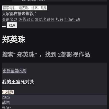
大家都在搜这些影片
变形金刚
火影忍者
复仇者联盟
战狼
红海行动
取消
郑英珠
搜索"郑英珠" ，找到
2
部影视作品
更新至第09集
我的王室死对头
电视剧
2026
韩国
导演：