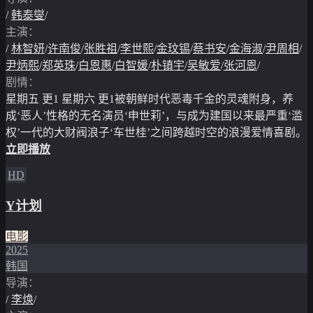
/
韩泰燮
/
主演：
/
林智妍
/
许南俊
/
张胜祖
/
李世熙
/
金玟锡
/
蔡书安
/
金海淑
/
尹周相
/
尹炳熙
/
郑英珠
/
白恩惠
/
白智媛
/
朴镇宇
/
吴敏爱
/
张河恩
/
剧情：
星期五 更1 星期六 更1被朝鲜时代恶毒千金的灵魂附身，养
成‘恶人’性格的无名演员‘申世莉’，与成为建国以来最严重‘滥
权’一代的大财阀浪子‘车世桂’之间跨越时空的浪漫爱情喜剧。
立即播放
HD
Y计划
电影
2025
韩国
导演：
/
李焕
/