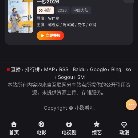
一秒2026
电影
2026
中国大陆
导演：
安佳星
主演：
郭晓婷
/
周国宾
/
党伟
/
邓钢
立即播放
直播
排行榜
MAP
RSS
Baidu
Google
Bing
so
Sogou
SM
本站所有内容均来自互联网分享站点所提供的公开引用资
源，未提供资源上传、存储服务。
Copyright © 小影看吧
首页
电影
电视剧
综艺
动漫