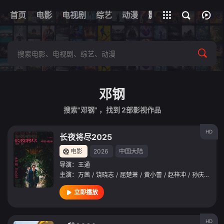
首页
电影
电视剧
综艺
全部影片
动漫
影视
邓钢
搜索"邓钢" ，找到
2
部影视作品
HD
长夜将尽2025
电影
2026
中国大陆
导演：
王通
主演：
万茜
/
饶晓志
/
屈楚萧
/
黄小蕾
/
赵梓冲
/
孙庆昌
/
国
立即播放
HD