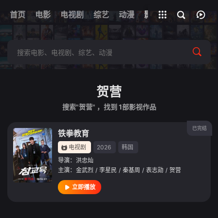
首页
电影
电视剧
综艺
全部影片
动漫
影视
贺营
搜索"贺营" ，找到
1
部影视作品
已完结
铁拳教育
电视剧
2026
韩国
导演：
洪忠灿
主演：
金武烈
/
李星民
/
秦基周
/
表志勋
/
贺营
立即播放