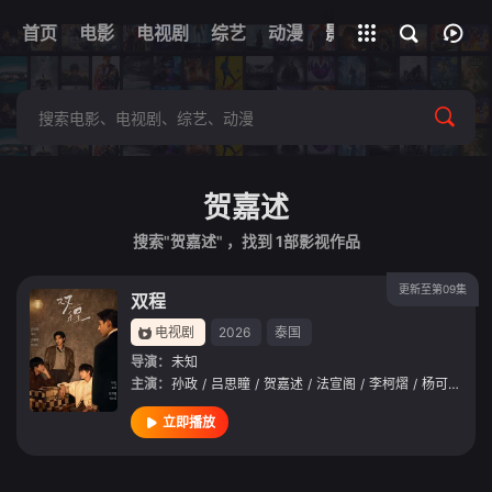
首页
电影
电视剧
综艺
全部影片
动漫
影视
贺嘉述
搜索"贺嘉述" ，找到
1
部影视作品
更新至第09集
双程
电视剧
2026
泰国
导演：
未知
主演：
孙政
/
吕思瞳
/
贺嘉述
/
法宣阁
/
李柯熠
/
杨可欣
/
妙
立即播放