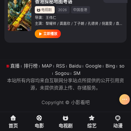
香港探秘地图粤语
电视剧
2026
中国香港
导演：
王伟仁
主演：
黎耀祥
/
龚嘉欣
/
丁子朗
/
孔德贤
/
倪嘉雯
/
袁文杰
/
立即播放
直播
排行榜
MAP
RSS
Baidu
Google
Bing
so
Sogou
SM
本站所有内容均来自互联网分享站点所提供的公开引用资
源，未提供资源上传、存储服务。
Copyright © 小影看吧
首页
电影
电视剧
综艺
动漫