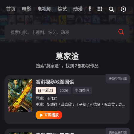
首页
电影
电视剧
综艺
全部影片
动漫
影视
莫家淦
搜索"莫家淦" ，找到
2
部影视作品
更新至第15集
香港探秘地图国语
电视剧
2026
中国香港
导演：
王伟仁
主演：
黎耀祥
/
龚嘉欣
/
丁子朗
/
孔德贤
/
倪嘉雯
/
袁文杰
/
立即播放
更新至第15集