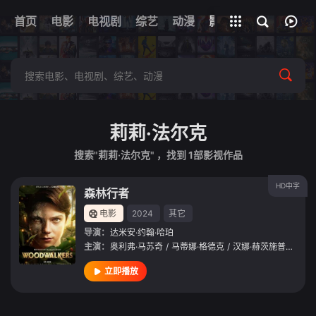
首页
电影
电视剧
综艺
全部影片
动漫
影视
莉莉·法尔克
搜索"莉莉·法尔克" ，找到
1
部影视作品
HD中字
森林行者
电影
2024
其它
导演：
达米安·约翰·哈珀
主演：
奥利弗·马苏奇
/
马蒂娜·格德克
/
汉娜·赫茨施普龙
/
Oli
立即播放