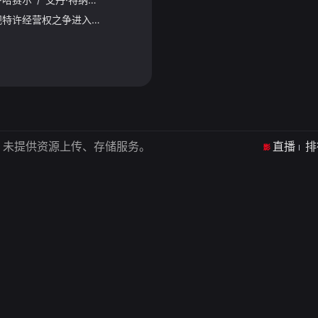
Central South West电视特许经营权之争进入白热化阶段，Corinium与Venturer之间的战争正迈入危险新阶段。Tony Baddingham比以往更加冷酷无情，他决心将对手逐个击
，未提供资源上传、存储服务。
直播
排