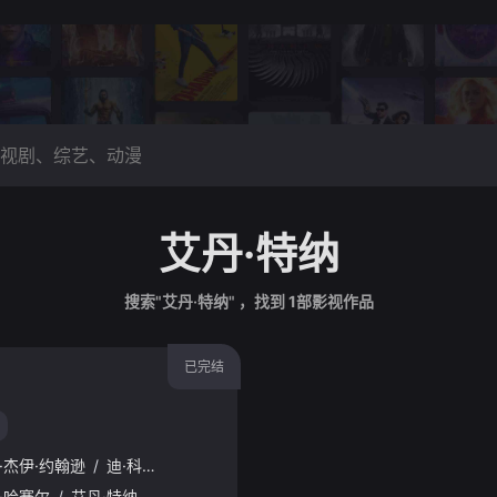
艾丹·特纳
搜索"艾丹·特纳" ，找到
1
部影视作品
已完结
·杰伊·约翰逊
/
迪·科庞·奥莱利
·哈赛尔
/
艾丹·特纳
/
娜菲萨·威廉姆斯
/
贝拉·麦克莱恩
/
凯瑟琳·帕金