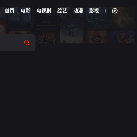
首页
电影
电视剧
综艺
动漫
影视
森
/
丹尼·戴尔
/
维多莉亚·斯莫费特
/
克莱尔·拉什布鲁克
/
奥利弗·克