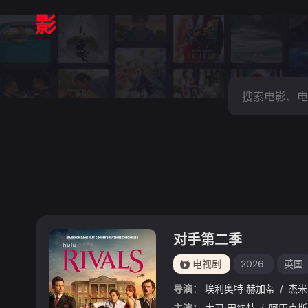
对手第二季
电视剧
2026
英国
导演：
埃利奥特·赫加蒂
/
杰米
主演：
大卫·田纳特
/
阿历克斯