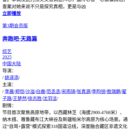
查案对她来说不只是探究真相，更是与凶
立即播放
第3期会员版
奔跑吧·天路篇
综艺
2025
中国大陆
导演：
/
姚译添
/
主演：
/
李晨
/
郑恺
/
沙溢
/
白鹿
/
范丞丞
/
宋雨琦
/
张真源
/
李昀锐
/
敖瑞鹏
/
翟
子路
/
王楚然
/
徐志胜
/
沈羽洁
/
剧情：
节目首次聚焦高原地带，以西藏林芝（海拔2900-4768米）、
纳木措、雅鲁藏布江大峡谷及新疆帕米尔高原为核心场景。通
过“自驾+露营”模式探索318国道沿线，深度融合藏区非遗文化