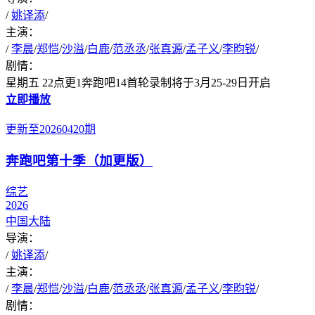
/
姚译添
/
主演：
/
李晨
/
郑恺
/
沙溢
/
白鹿
/
范丞丞
/
张真源
/
孟子义
/
李昀锐
/
剧情：
星期五 22点更1奔跑吧14首轮录制将于3月25-29日开启
立即播放
更新至20260420期
奔跑吧第十季（加更版）
综艺
2026
中国大陆
导演：
/
姚译添
/
主演：
/
李晨
/
郑恺
/
沙溢
/
白鹿
/
范丞丞
/
张真源
/
孟子义
/
李昀锐
/
剧情：