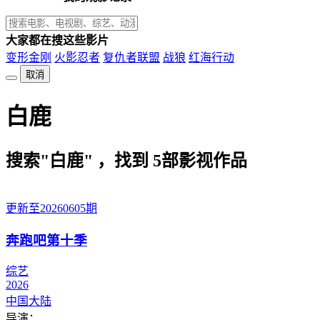
大家都在搜这些影片
变形金刚
火影忍者
复仇者联盟
战狼
红海行动
取消
白鹿
搜索"白鹿" ，找到
5
部影视作品
更新至20260605期
奔跑吧第十季
综艺
2026
中国大陆
导演：