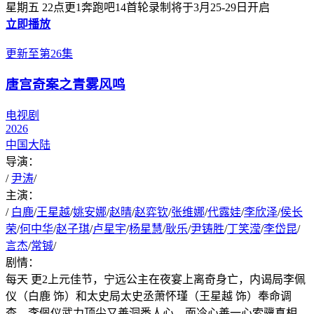
星期五 22点更1奔跑吧14首轮录制将于3月25-29日开启
立即播放
更新至第26集
唐宫奇案之青雾风鸣
电视剧
2026
中国大陆
导演：
/
尹涛
/
主演：
/
白鹿
/
王星越
/
姚安娜
/
赵晴
/
赵弈钦
/
张维娜
/
代露娃
/
李欣泽
/
侯长
荣
/
何中华
/
赵子琪
/
卢星宇
/
杨星慧
/
耿乐
/
尹铸胜
/
丁笑滢
/
李岱昆
/
言杰
/
常铖
/
剧情：
每天 更2上元佳节，宁远公主在夜宴上离奇身亡，内谒局李佩
仪（白鹿 饰）和太史局太史丞萧怀瑾（王星越 饰）奉命调
查。李佩仪武力顶尖又善洞悉人心，面冷心善一心索骥真相，