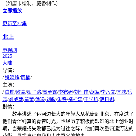
（如唐卡绘制、藏香制作）
立即播放
更新至22集
北上
电视剧
2025
大陆
导演：
/
姚晓峰
/
周楠
/
主演：
/
白鹿
/
欧豪
/
翟子路
/
高至霆
/
李宛妲
/
刘恒甫
/
胡军
/
李乃文
/
齐欢
/
岳
旸
/
刘威葳
/
童蕾
/
涂凌
/
刘敏
/
朱铁
/
褚栓忠
/
王学圻
/
萨日娜
/
剧情：
故事讲述了运河边长大的年轻人从花街到北京，在度过了
他们青涩纯真的青春时光，也经历了积极而艰难的北上创业时
期，当荣耀或失败都已成为过往之际，他们再次重归运河边的
花街，寻找真实自我和人生意义的故事。