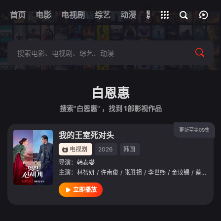
首页
电影
电视剧
综艺
全部影片
动漫
影视
白恩惠
搜索"白恩惠" ，找到
1
部影视作品
更新至第09集
我的王室死对头
电视剧
2026
韩国
导演：
韩泰燮
主演：
林智妍
/
许南俊
/
张胜祖
/
李世熙
/
金玟锡
/
蔡书安
/
立即播放