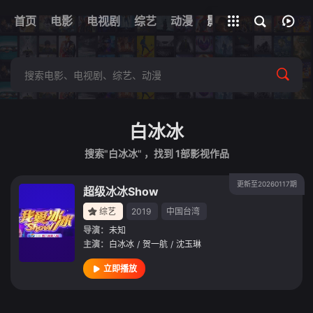
首页
电影
电视剧
综艺
全部影片
动漫
影视
白冰冰
搜索"白冰冰" ，找到
1
部影视作品
更新至20260117期
超级冰冰Show
综艺
2019
中国台湾
导演：
未知
主演：
白冰冰
/
贺一航
/
沈玉琳
立即播放