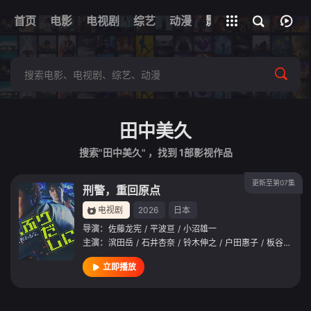
首页
电影
电视剧
综艺
全部影片
动漫
影视
田中美久
搜索"田中美久" ，找到
1
部影视作品
更新至第07集
刑警，重回原点
电视剧
2026
日本
导演：
佐藤龙宪
/
平波亘
/
小沼雄一
主演：
滨田岳
/
石井杏奈
/
铃木伸之
/
户田惠子
/
板谷由夏
/
立即播放