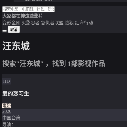
大家都在搜这些影片
变形金刚
火影忍者
复仇者联盟
战狼
红海行动
取消
汪东城
搜索"汪东城" ，找到
1
部影视作品
HD
爱的恋习生
电影
2026
中国台湾
导演：