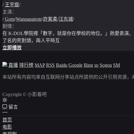
/
王宇宸
/
主演：
/
Gorn
/
Wannapairote
/
許紫柔
/
汪东城
/
剧情：
在 K-DOL學院裡「數字，就是你在學校的地位。」熱愛表演
了名的死對頭，兩人平時互
立即播放
直播
排行榜
MAP
RSS
Baidu
Google
Bing
so
Sogou
SM
本站所有内容均来自互联网分享站点所提供的公开引用资源，
Copyright © 小影看吧
留言
首页
电影