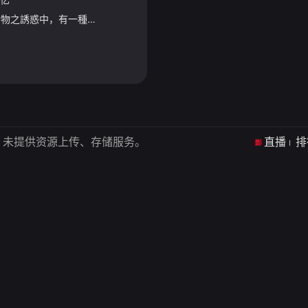
星期四 更1集當今世上食物之誘惑中，有一種堪稱最邪惡但亦最難自拔，就是宵夜！宵夜好味，原來講宵夜都津津有味！可能是電視史上首個「齋talk」飲食節目，三位食力主持，將畢生食宵夜的味覺體驗、所見所聞，交
，未提供资源上传、存储服务。
直播
排