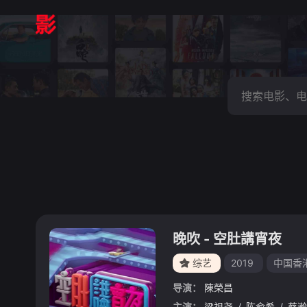
晚吹 - 空肚講宵夜
综艺
2019
中国香
导演：
陳榮昌
主演：
梁祖尧
/
陈俞希
/
蔡瀚