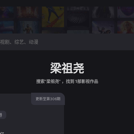
梁祖尧
搜索"梁祖尧" ，找到
1
部影视作品
更新至第306期
港
亿