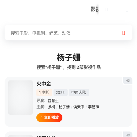
我的观影记录
首页
电影
电视剧
综艺
全部影片
动漫
影视
杨子姗
搜索"杨子姗" ，找到
2
部影视作品
HD
火中金
电影
2025
中国大陆
导演：
曹慧生
主演：
张桐
/
杨子姗
/
侯天来
/
李易祥
立即播放
HD