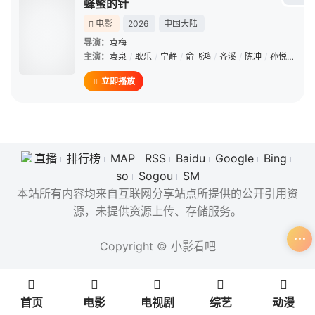
蜂蜜的针
电影
2026
中国大陆
导演：
袁梅
主演：
袁泉
/
耿乐
/
宁静
/
俞飞鸿
/
齐溪
/
陈冲
/
孙悦
/
史可
立即播放
直播
排行榜
MAP
RSS
Baidu
Google
Bing
so
Sogou
SM
本站所有内容均来自互联网分享站点所提供的公开引用资
源，未提供资源上传、存储服务。
Copyright © 小影看吧
首页
电影
电视剧
综艺
动漫