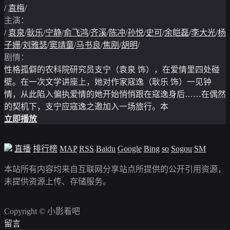
/
袁梅
/
主演：
/
袁泉
/
耿乐
/
宁静
/
俞飞鸿
/
齐溪
/
陈冲
/
孙悦
/
史可
/
余皑磊
/
李大光
/
杨
子姗
/
刘雅瑟
/
窦靖童
/
马书良
/
焦刚
/
胡明
/
剧情：
性格孤僻的农科院研究员支宁（袁泉 饰），在爱情里四处碰
壁。在一次文学讲座上，她对作家寇逸（耿乐 饰）一见钟
情，从此陷入偏执爱情的她开始悄悄跟在寇逸身后……在偶然
的契机下，支宁应寇逸之邀加入一场旅行。本
立即播放
直播
排行榜
MAP
RSS
Baidu
Google
Bing
so
Sogou
SM
本站所有内容均来自互联网分享站点所提供的公开引用资源，
未提供资源上传、存储服务。
Copyright © 小影看吧
留言