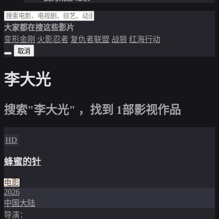
大家都在搜这些影片
变形金刚
火影忍者
复仇者联盟
战狼
红海行动
取消
李大光
搜索"李大光" ，找到
1
部影视作品
HD
蜂蜜的针
电影
2026
中国大陆
导演：