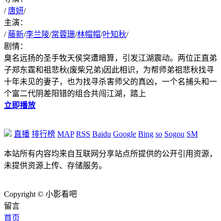
/
唐妍
/
主演：
/
藤新
/
李兰陵
/
常蓉珊
/
林帽帽
/
叶知秋
/
剧情：
臭名远扬的圣手牧天侯突遭暗算，引发江湖震动。两位正直弟
子郑东霆和祖悲秋(废柴兄弟)因此相识，为帮师弟祖悲秋找寻
十年未见的妻子，也为找寻杀害师父的真凶，一个名捕头和一
个富二代阴差阳错的组合共闯江湖，踏上
立即播放
直播
排行榜
MAP
RSS
Baidu
Google
Bing
so
Sogou
SM
本站所有内容均来自互联网分享站点所提供的公开引用资源，
未提供资源上传、存储服务。
Copyright © 小影看吧
留言
首页