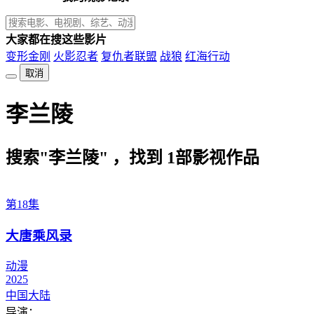
大家都在搜这些影片
变形金刚
火影忍者
复仇者联盟
战狼
红海行动
取消
李兰陵
搜索"李兰陵" ，找到
1
部影视作品
第18集
大唐乘风录
动漫
2025
中国大陆
导演：