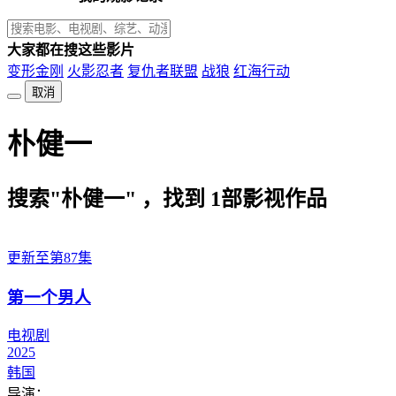
大家都在搜这些影片
变形金刚
火影忍者
复仇者联盟
战狼
红海行动
取消
朴健一
搜索"朴健一" ，找到
1
部影视作品
更新至第87集
第一个男人
电视剧
2025
韩国
导演：