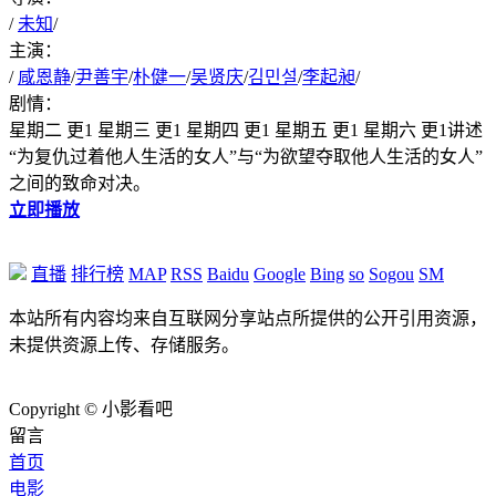
/
未知
/
主演：
/
咸恩静
/
尹善宇
/
朴健一
/
吴贤庆
/
김민설
/
李起昶
/
剧情：
星期二 更1 星期三 更1 星期四 更1 星期五 更1 星期六 更1讲述
“为复仇过着他人生活的女人”与“为欲望夺取他人生活的女人”
之间的致命对决。
立即播放
直播
排行榜
MAP
RSS
Baidu
Google
Bing
so
Sogou
SM
本站所有内容均来自互联网分享站点所提供的公开引用资源，
未提供资源上传、存储服务。
Copyright © 小影看吧
留言
首页
电影