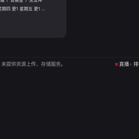
星期二 更1 星期三 更1 星期四 更1 星期五 更1 星期六 更1許多港人近年「北上」玩樂，不論食、買、玩、住，想必已有一定心得，大家也希望尋找最高「性價比」的吃喝玩樂地點，獲得滿滿的「情緒價值」。
，未提供资源上传、存储服务。
直播
排