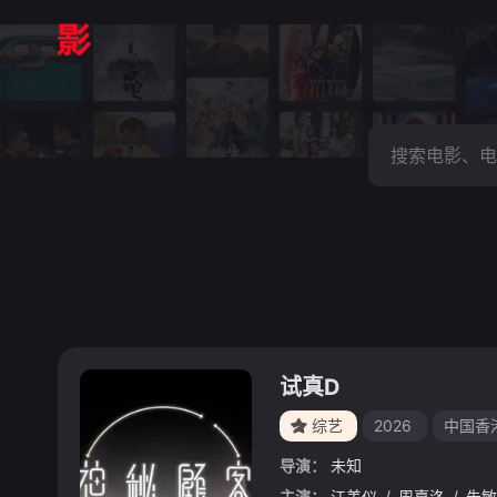
试真D
综艺
2026
中国香
导演：
未知
主演：
江美仪
/
周嘉洛
/
朱敏