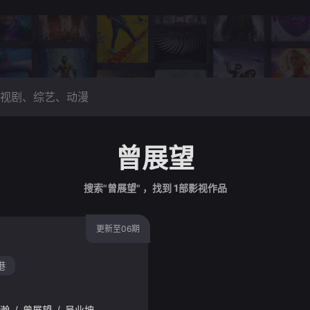
曾展望
搜索"曾展望" ，找到
1
部影视作品
更新至06期
港
瀚
/
曾展望
/
吴业坤